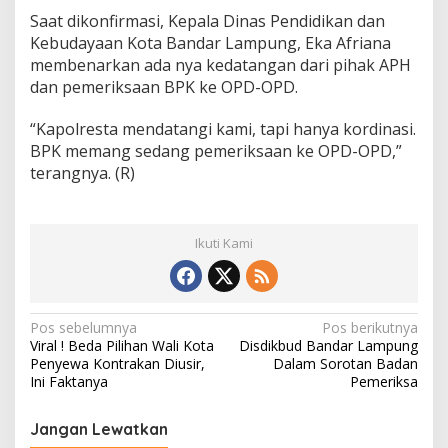
Saat dikonfirmasi, Kepala Dinas Pendidikan dan
Kebudayaan Kota Bandar Lampung, Eka Afriana
membenarkan ada nya kedatangan dari pihak APH
dan pemeriksaan BPK ke OPD-OPD.
“Kapolresta mendatangi kami, tapi hanya kordinasi.
BPK memang sedang pemeriksaan ke OPD-OPD,”
terangnya. (R)
Ikuti Kami
N
Pos sebelumnya
Pos berikutnya
Viral ! Beda Pilihan Wali Kota
Disdikbud Bandar Lampung
a
Penyewa Kontrakan Diusir,
Dalam Sorotan Badan
v
Ini Faktanya
Pemeriksa
i
Jangan Lewatkan
g