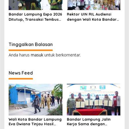
Bandar Lampung Expo 2026
Rektor UIN RIL Audiensi
Ditutup, Transaksi Tembus
dengan Wali Kota Bandar
Rp3,1 Miliar, UMKM Kuliner
Lampung, Siap Terjunkan
Jadi Penggerak
Mahasiswa KKN
Transformatif 2026
Tinggalkan Balasan
Anda harus
masuk
untuk berkomentar.
News Feed
Wali Kota Bandar Lampung
Bandar Lampung Jalin
Eva Dwiana Tinjau Hasil
Kerja Sama dengan
Perbaikan Jalan Wala Kuba
Kabupaten Solok, Perkuat