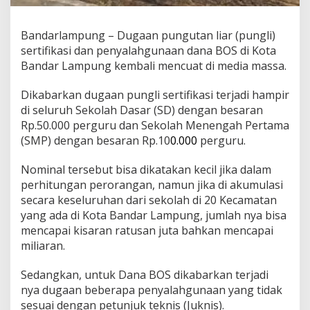
k
B
Bandarlampung – Dugaan pungutan liar (pungli)
a
l
sertifikasi dan penyalahgunaan dana BOS di Kota
a
Bandar Lampung kembali mencuat di media massa.
m
:
Dikabarkan dugaan pungli sertifikasi terjadi hampir
Y
di seluruh Sekolah Dasar (SD) dengan besaran
a
M
Rp.50.000 perguru dan Sekolah Menengah Pertama
e
(SMP) dengan besaran Rp.10
0.000
perguru.
m
a
Nominal tersebut bisa dikatakan kecil jika dalam
n
perhitungan perorangan, namun jika di akumulasi
g
B
secara keseluruhan dari sekolah di 20 Kecamatan
e
yang ada di Kota Bandar Lampung, jumlah nya bisa
n
mencapai kisaran ratusan juta bahkan mencapai
a
miliaran.
r
A
d
Sedangkan, untuk Dana BOS dikabarkan terjadi
a
nya dugaan beberapa penyalahgunaan yang tidak
P
sesuai dengan petunjuk teknis (Juknis).
e