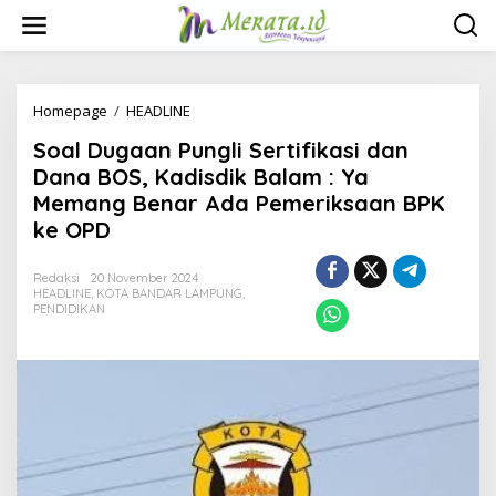
L
e
w
a
t
i
Homepage
/
HEADLINE
S
k
o
Soal Dugaan Pungli Sertifikasi dan
e
a
k
l
Dana BOS, Kadisdik Balam : Ya
o
D
Memang Benar Ada Pemeriksaan BPK
n
u
ke OPD
t
g
e
a
n
a
Redaksi
20 November 2024
n
HEADLINE
,
KOTA BANDAR LAMPUNG
,
P
PENDIDIKAN
u
n
g
l
i
S
e
r
t