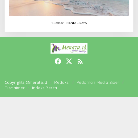
Sumber :
Berita -
Foto
Copyrights @merata.id
Redaksi
Pedoman Media Siber
Disclaimer
Indeks Berita