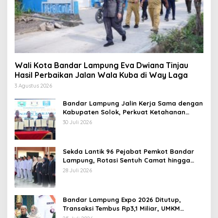
Wali Kota Bandar Lampung Eva Dwiana Tinjau
Hasil Perbaikan Jalan Wala Kuba di Way Laga
3 Agustus 2026
Bandar Lampung Jalin Kerja Sama dengan
Kabupaten Solok, Perkuat Ketahanan
Pangan dan Kendalikan Inflasi
30 Juli 2026
Sekda Lantik 96 Pejabat Pemkot Bandar
Lampung, Rotasi Sentuh Camat hingga
Lurah
28 Juli 2026
Bandar Lampung Expo 2026 Ditutup,
Transaksi Tembus Rp3,1 Miliar, UMKM
Kuliner Jadi Penggerak