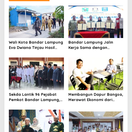
a
s
i
p
o
Wali Kota Bandar Lampung
Bandar Lampung Jalin
s
Eva Dwiana Tinjau Hasil
Kerja Sama dengan
Perbaikan Jalan Wala Kuba
Kabupaten Solok, Perkuat
di Way Laga
Ketahanan Pangan dan
Kendalikan Inflasi
Sekda Lantik 96 Pejabat
Membangun Dapur Bangsa,
Pemkot Bandar Lampung,
Merawat Ekonomi dari
Rotasi Sentuh Camat
Lampung
hingga Lurah