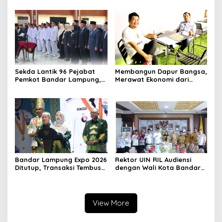
di Way Laga
Ketahanan Pangan dan
Kendalikan Inflasi
Sekda Lantik 96 Pejabat
Membangun Dapur Bangsa,
Pemkot Bandar Lampung,
Merawat Ekonomi dari
Rotasi Sentuh Camat
Lampung
hingga Lurah
Bandar Lampung Expo 2026
Rektor UIN RIL Audiensi
Ditutup, Transaksi Tembus
dengan Wali Kota Bandar
Rp3,1 Miliar, UMKM Kuliner
Lampung, Siap Terjunkan
Jadi Penggerak
Mahasiswa KKN
Transformatif 2026
View More