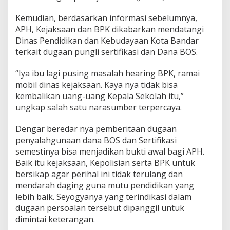
m
Kemudian
,
berdasarkan informasi sebelumnya,
e
r
APH, Kejaksaan dan BPK dikabarkan mendatangi
i
Dinas Pendidikan dan Kebudayaan Kota Bandar
k
terkait dugaan pungli sertifikasi dan Dana BOS.
s
a
“Iya ibu lagi pusing masalah hearing BPK, ramai
a
n
mobil dinas kejaksaan. Kaya nya tidak bisa
B
kembalikan uang-uang Kepala Sekolah itu,”
P
ungkap salah satu narasumber terpercaya.
K
k
Dengar beredar nya pemberitaan dugaan
e
O
penyalahgunaan dana BOS dan Sertifikasi
P
semestinya bisa menjadikan bukti awal bagi APH.
D
Baik itu kejaksaan, Kepolisian serta BPK untuk
bersikap agar perihal ini tidak terulang dan
mendarah daging guna mutu pendidikan yang
lebih baik. Seyogyanya yang terindikasi dalam
dugaan persoalan tersebut dipanggil untuk
dimintai keterangan.