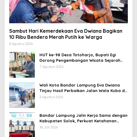
Sambut Hari Kemerdekaan Eva Dwiana Bagikan
10 Ribu Bendera Merah Putih ke Warga
8 Agustus 2026
HUT ke-98 Desa Totoharjo, Bupati Egi
Dorong Pengembangan Wisata Sejarah
dan Budaya
7 Agustus 2026
Wali Kota Bandar Lampung Eva Dwiana
Tinjau Hasil Perbaikan Jalan Wala Kuba di
Way Laga
3 Agustus 2026
Bandar Lampung Jalin Kerja Sama dengan
Kabupaten Solok, Perkuat Ketahanan
Pangan dan Kendalikan Inflasi
30 Juli 2026