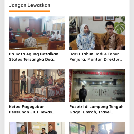
Jangan Lewatkan
a
s
i
p
o
s
PN Kota Agung Batalkan
Dari 1 Tahun Jadi 4 Tahun
Status Tersangka Dua
Penjara, Mantan Direktur
Warga, Hakim Nyatakan
RSUD Ryacudu Ajukan
Proses Penyidikan Tidak
Kasasi
Sah
Ketua Paguyuban
Pasutri di Lampung Tengah
Pensiunan JICT Tewas
Gagal Umroh, Travel
Bersimbah Darah di Bekasi,
Wasilah Diduga Tipu Rp53
Istri Kritis – Polisi Selidiki
Juta: Laporan Resmi Masuk
Dugaan Perampokan
Polda Lampung