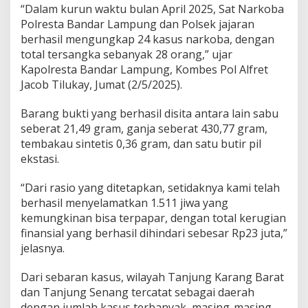
“Dalam kurun waktu bulan April 2025, Sat Narkoba
n
g
Polresta Bandar Lampung dan Polsek jajaran
k
berhasil mengungkap 24 kasus narkoba, dengan
a
total tersangka sebanyak 28 orang,” ujar
N
Kapolresta Bandar Lampung, Kombes Pol Alfret
a
Jacob Tilukay, Jumat (2/5/2025).
r
k
o
Barang bukti yang berhasil disita antara lain sabu
b
seberat 21,49 gram, ganja seberat 430,77 gram,
a
tembakau sintetis 0,36 gram, dan satu butir pil
S
ekstasi.
e
p
a
“Dari rasio yang ditetapkan, setidaknya kami telah
n
berhasil menyelamatkan 1.511 jiwa yang
j
kemungkinan bisa terpapar, dengan total kerugian
a
finansial yang berhasil dihindari sebesar Rp23 juta,”
n
g
jelasnya.
A
p
Dari sebaran kasus, wilayah Tanjung Karang Barat
r
dan Tanjung Senang tercatat sebagai daerah
i
dengan jumlah kasus terbanyak, masing-masing
l