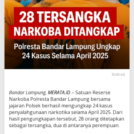
n
d
a
r
L
a
m
p
u
n
g
R
i
n
Ilustrasi
g
k
u
Bandar Lampung,
MERATA.ID
– Satuan Reserse
s
Narkoba Polresta Bandar Lampung bersama
2
jajaran Polsek berhasil mengungkap 24 kasus
8
T
penyalahgunaan narkotika selama April 2025. Dari
e
hasil pengungkapan tersebut, 28 orang ditetapkan
r
sebagai tersangka, dua di antaranya perempuan.
s
a