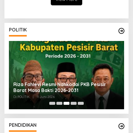
POLITIK
esisir
Bersiap Sambut Jokowi, PSI Lampung:
Masyarakat Sangat Merindukan Beliau
Di POLITIK
|
31 Mei 2026
PENDIDIKAN