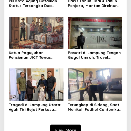
PN Kota Agung Batalkan
Dari 1 Tahun Jadi 4 Tahun
Status Tersangka Dua
Penjara, Mantan Direktur
Warga, Hakim Nyatakan
RSUD Ryacudu Ajukan
Proses Penyidikan Tidak
Kasasi
Sah
Ketua Paguyuban
Pasutri di Lampung Tengah
Pensiunan JICT Tewas
Gagal Umroh, Travel
Bersimbah Darah di Bekasi,
Wasilah Diduga Tipu Rp53
Istri Kritis – Polisi Selidiki
Juta: Laporan Resmi Masuk
Dugaan Perampokan
Polda Lampung
Tragedi di Lampung Utara:
Terungkap di Sidang, Saat
Ayah Tiri Bejat Perkosa
Menikah Fadhel Cantumkan
Anak 7 Tahun, Keluarga
Nama Musa Ahmad
Tuntut Keadilan
View More