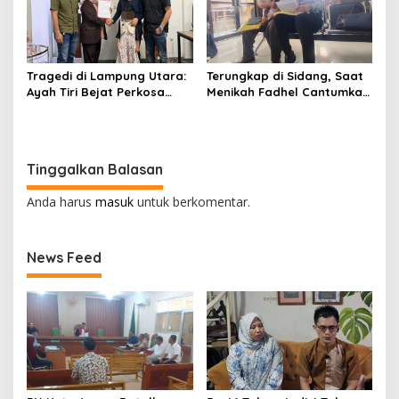
Tragedi di Lampung Utara:
Terungkap di Sidang, Saat
Ayah Tiri Bejat Perkosa
Menikah Fadhel Cantumkan
Anak 7 Tahun, Keluarga
Nama Musa Ahmad
Tuntut Keadilan
Tinggalkan Balasan
Anda harus
masuk
untuk berkomentar.
News Feed