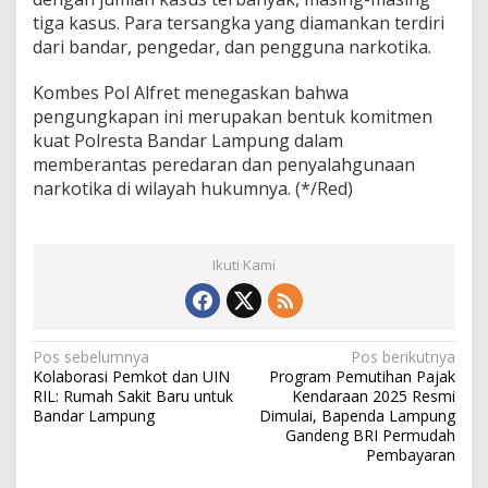
2
tiga kasus. Para tersangka yang diamankan terdiri
0
dari bandar, pengedar, dan pengguna narkotika.
2
5
Kombes Pol Alfret menegaskan bahwa
pengungkapan ini merupakan bentuk komitmen
kuat Polresta Bandar Lampung dalam
memberantas peredaran dan penyalahgunaan
narkotika di wilayah hukumnya. (*/Red)
Ikuti Kami
N
Pos sebelumnya
Pos berikutnya
Kolaborasi Pemkot dan UIN
Program Pemutihan Pajak
a
RIL: Rumah Sakit Baru untuk
Kendaraan 2025 Resmi
v
Bandar Lampung
Dimulai, Bapenda Lampung
Gandeng BRI Permudah
i
Pembayaran
g