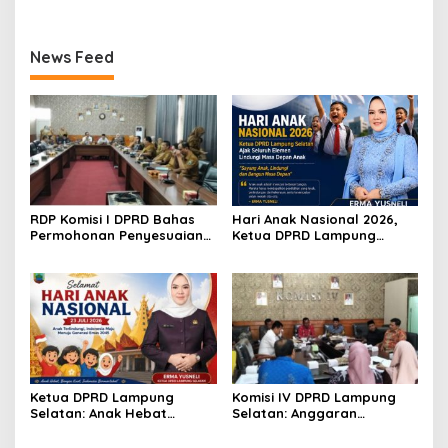
News Feed
RDP Komisi I DPRD Bahas
Hari Anak Nasional 2026,
Permohonan Penyesuaian
Ketua DPRD Lampung
Wilayah Lampung Selatan
Selatan Ajak Wujudkan
ke Kota Bandar Lampung
Generasi Sehat dan
Berprestasi
Ketua DPRD Lampung
Komisi IV DPRD Lampung
Selatan: Anak Hebat
Selatan: Anggaran
adalah Investasi Terbaik
Kesehatan Harus Sejalan
untuk Masa Depan Daerah
dengan Peningkatan