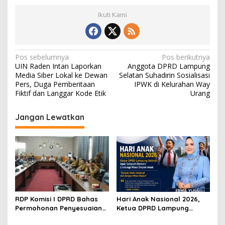
Ikuti Kami
N
Pos sebelumnya
Pos berikutnya
UIN Raden Intan Laporkan
Anggota DPRD Lampung
a
Media Siber Lokal ke Dewan
Selatan Suhadirin Sosialisasi
v
Pers, Duga Pemberitaan
IPWK di Kelurahan Way
Fiktif dan Langgar Kode Etik
Urang
i
g
Jangan Lewatkan
a
s
i
p
o
s
RDP Komisi I DPRD Bahas
Hari Anak Nasional 2026,
Permohonan Penyesuaian
Ketua DPRD Lampung
Wilayah Lampung Selatan
Selatan Ajak Wujudkan