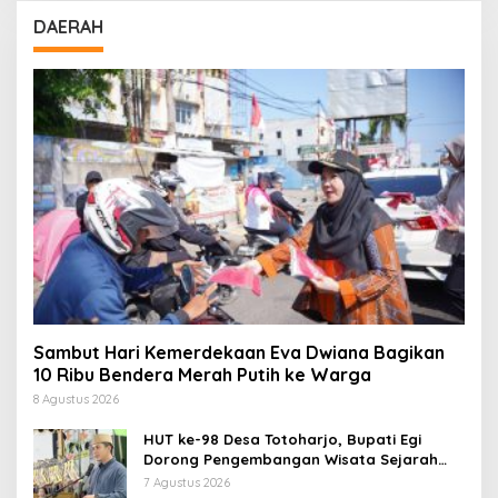
DAERAH
Sambut Hari Kemerdekaan Eva Dwiana Bagikan
10 Ribu Bendera Merah Putih ke Warga
8 Agustus 2026
HUT ke-98 Desa Totoharjo, Bupati Egi
Dorong Pengembangan Wisata Sejarah
dan Budaya
7 Agustus 2026