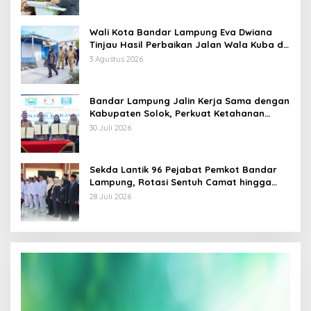
Wali Kota Bandar Lampung Eva Dwiana
Tinjau Hasil Perbaikan Jalan Wala Kuba di
Way Laga
3 Agustus 2026
Bandar Lampung Jalin Kerja Sama dengan
Kabupaten Solok, Perkuat Ketahanan
Pangan dan Kendalikan Inflasi
30 Juli 2026
Sekda Lantik 96 Pejabat Pemkot Bandar
Lampung, Rotasi Sentuh Camat hingga
Lurah
28 Juli 2026