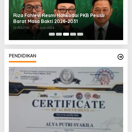
SI
Riza Fahlevi Resmi Nahkodai PKB Pesisir
B
Barat Masa Bakti 2026-2031
M
Di POLITIK
|
11 Juni 2026
Di
PENDIDIKAN