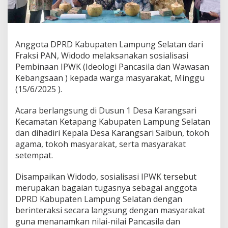
l
a
t
a
n
Anggota DPRD Kabupaten Lampung Selatan dari
W
Fraksi PAN, Widodo melaksanakan sosialisasi
i
Pembinaan IPWK (Ideologi Pancasila dan Wawasan
d
Kebangsaan ) kepada warga masyarakat, Minggu
o
(15/6/2025 ).
d
o
S
Acara berlangsung di Dusun 1 Desa Karangsari
o
Kecamatan Ketapang Kabupaten Lampung Selatan
s
dan dihadiri Kepala Desa Karangsari Saibun, tokoh
i
agama, tokoh masyarakat, serta masyarakat
a
l
setempat.
i
s
Disampaikan Widodo, sosialisasi IPWK tersebut
a
merupakan bagaian tugasnya sebagai anggota
s
DPRD Kabupaten Lampung Selatan dengan
i
I
berinteraksi secara langsung dengan masyarakat
P
guna menanamkan nilai-nilai Pancasila dan
W