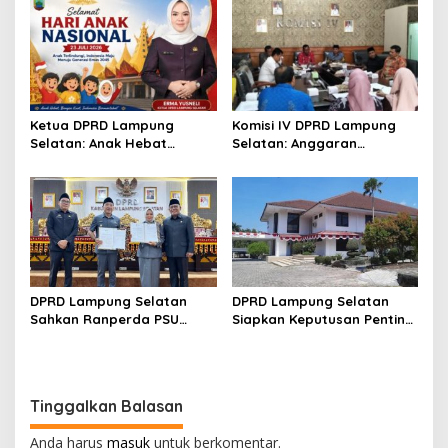
ke Kota Bandar Lampung
Generasi Sehat dan
Berprestasi
Ketua DPRD Lampung
Komisi IV DPRD Lampung
Selatan: Anak Hebat
Selatan: Anggaran
adalah Investasi Terbaik
Kesehatan Harus Sejalan
untuk Masa Depan Daerah
dengan Peningkatan
Pelayanan IGD
DPRD Lampung Selatan
DPRD Lampung Selatan
Sahkan Ranperda PSU
Siapkan Keputusan Penting,
Perumahan
Dua Raperda Dijadwalkan
dalam Paripurna Hari Ini
Tinggalkan Balasan
Anda harus
masuk
untuk berkomentar.