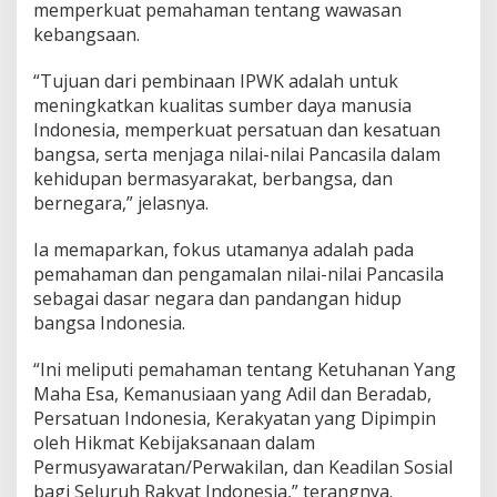
memperkuat pemahaman tentang wawasan
K
kebangsaan.
d
i
D
“Tujuan dari pembinaan IPWK adalah untuk
e
meningkatkan kualitas sumber daya manusia
s
Indonesia, memperkuat persatuan dan kesatuan
a
bangsa, serta menjaga nilai-nilai Pancasila dalam
K
a
kehidupan bermasyarakat, berbangsa, dan
r
bernegara,” jelasnya.
a
n
Ia memaparkan, fokus utamanya adalah pada
g
pemahaman dan pengamalan nilai-nilai Pancasila
s
a
sebagai dasar negara dan pandangan hidup
r
bangsa Indonesia.
i
“Ini meliputi pemahaman tentang Ketuhanan Yang
Maha Esa, Kemanusiaan yang Adil dan Beradab,
Persatuan Indonesia, Kerakyatan yang Dipimpin
oleh Hikmat Kebijaksanaan dalam
Permusyawaratan/Perwakilan, dan Keadilan Sosial
bagi Seluruh Rakyat Indonesia,” terangnya.