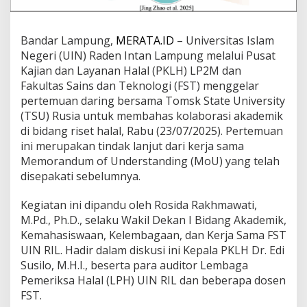
d
a
n
Bandar Lampung,
MERATA.ID
– Universitas Islam
T
Negeri (UIN) Raden Intan Lampung melalui Pusat
o
Kajian dan Layanan Halal (PKLH) LP2M dan
m
s
Fakultas Sains dan Teknologi (FST) menggelar
k
pertemuan daring bersama Tomsk State University
S
(TSU) Rusia untuk membahas kolaborasi akademik
t
di bidang riset halal, Rabu (23/07/2025). Pertemuan
a
t
ini merupakan tindak lanjut dari kerja sama
e
Memorandum of Understanding (MoU) yang telah
U
disepakati sebelumnya.
n
i
Kegiatan ini dipandu oleh Rosida Rakhmawati,
v
e
M.Pd., Ph.D., selaku Wakil Dekan I Bidang Akademik,
r
Kemahasiswaan, Kelembagaan, dan Kerja Sama FST
s
UIN RIL. Hadir dalam diskusi ini Kepala PKLH Dr. Edi
i
Susilo, M.H.I., beserta para auditor Lembaga
t
Pemeriksa Halal (LPH) UIN RIL dan beberapa dosen
y
R
FST.
u