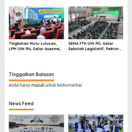
Percepat Akreditasi
Internasional
Tingkatan Mutu Lulusan,
SEMA FTK UIN RIL Gelar
LPM UIN RIL Gelar Asesmen
Sekolah Legislatif, Rektor
RPS OBE
Pesankan Mahasiswa
Responsif Terhadap Kondisi
Global
Tinggalkan Balasan
Anda harus
masuk
untuk berkomentar.
News Feed