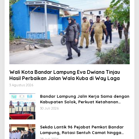
Wali Kota Bandar Lampung Eva Dwiana Tinjau
Hasil Perbaikan Jalan Wala Kuba di Way Laga
3 Agustus 2026
Bandar Lampung Jalin Kerja Sama dengan
Kabupaten Solok, Perkuat Ketahanan
Pangan dan Kendalikan Inflasi
30 Juli 2026
Sekda Lantik 96 Pejabat Pemkot Bandar
Lampung, Rotasi Sentuh Camat hingga
Lurah