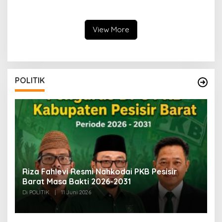
RPS OBE
Pesankan Mahasiswa
Responsif Terhadap Kondisi
Global
View More
POLITIK
SI
Riza Fahlevi Resmi Nahkodai PKB Pesisir
B
Barat Masa Bakti 2026-2031
M
Di POLITIK
|
11 Juni 2026
Di