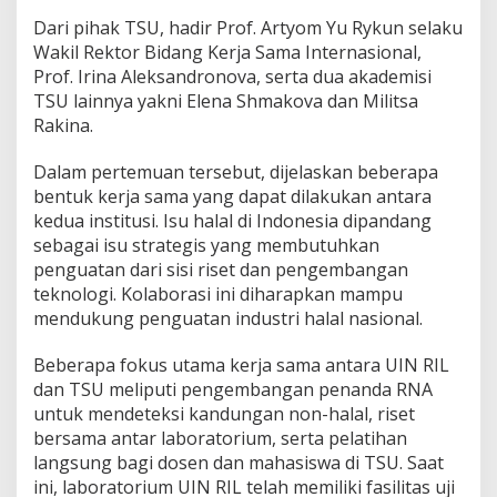
s
Dari pihak TSU, hadir Prof. Artyom Yu Rykun selaku
i
Wakil Rektor Bidang Kerja Sama Internasional,
a
Prof. Irina Aleksandronova, serta dua akademisi
B
a
TSU lainnya yakni Elena Shmakova dan Militsa
h
Rakina.
a
s
Dalam pertemuan tersebut, dijelaskan beberapa
K
bentuk kerja sama yang dapat dilakukan antara
o
l
kedua institusi. Isu halal di Indonesia dipandang
a
sebagai isu strategis yang membutuhkan
b
penguatan dari sisi riset dan pengembangan
o
teknologi. Kolaborasi ini diharapkan mampu
r
a
mendukung penguatan industri halal nasional.
s
i
Beberapa fokus utama kerja sama antara UIN RIL
R
dan TSU meliputi pengembangan penanda RNA
i
untuk mendeteksi kandungan non-halal, riset
s
e
bersama antar laboratorium, serta pelatihan
t
langsung bagi dosen dan mahasiswa di TSU. Saat
H
ini, laboratorium UIN RIL telah memiliki fasilitas uji
a