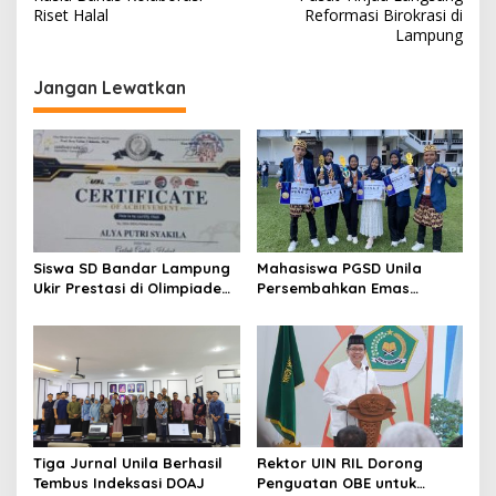
v
Riset Halal
Reformasi Birokrasi di
i
Lampung
g
Jangan Lewatkan
a
s
i
p
o
s
Siswa SD Bandar Lampung
Mahasiswa PGSD Unila
Ukir Prestasi di Olimpiade
Persembahkan Emas
Desain Robot 2026, SDN 1
Nasional Lewat Gagasan
Gulak Galik Raih Emas dan
Pemerataan Pendidikan
SDN 1 Sukarame Dua Sabet
Perak
Tiga Jurnal Unila Berhasil
Rektor UIN RIL Dorong
Tembus Indeksasi DOAJ
Penguatan OBE untuk