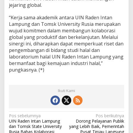
jejaring global.
“Kerja sama akademik antara UIN Raden Intan
Lampung dan Tomsk University Rusia merupakan
wujud komitmen dalam membangun kolaborasi
global yang produktif dan berkelanjutan. Melalui
sinergi ini, diharapkan dapat memperkuat riset dan
pengembangan di bidang studi halal dan
laboratorium halal UIN Raden Intan Lampung yang
bermanfaat bagi kemajuan industri halal,”
pungkasnya. (*)
Ikuti Kami
N
Pos sebelumnya
Pos berikutnya
UIN Raden Intan Lampung
Dorong Pelayanan Publik
a
dan Tomsk State University
yang Lebih Baik, Pemerintah
Rusia Bahas Kolaborasi
Pusat Tinjau Langsung