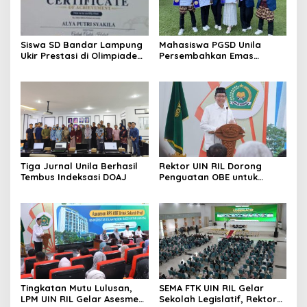
Siswa SD Bandar Lampung
Mahasiswa PGSD Unila
Ukir Prestasi di Olimpiade
Persembahkan Emas
Desain Robot 2026, SDN 1
Nasional Lewat Gagasan
Gulak Galik Raih Emas dan
Pemerataan Pendidikan
SDN 1 Sukarame Dua Sabet
Perak
Tiga Jurnal Unila Berhasil
Rektor UIN RIL Dorong
Tembus Indeksasi DOAJ
Penguatan OBE untuk
Percepat Akreditasi
Internasional
Tingkatan Mutu Lulusan,
SEMA FTK UIN RIL Gelar
LPM UIN RIL Gelar Asesmen
Sekolah Legislatif, Rektor