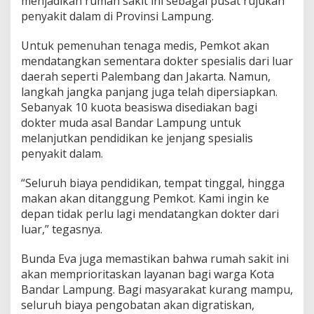
menjadikan rumah sakit ini sebagai pusat rujukan
s
penyakit dalam di Provinsi Lampung.
i
s
Untuk pemenuhan tenaga medis, Pemkot akan
w
mendatangkan sementara dokter spesialis dari luar
a
u
daerah seperti Palembang dan Jakarta. Namun,
n
langkah jangka panjang juga telah dipersiapkan.
t
Sebanyak 10 kuota beasiswa disediakan bagi
u
dokter muda asal Bandar Lampung untuk
k
melanjutkan pendidikan ke jenjang spesialis
D
o
penyakit dalam.
k
t
“Seluruh biaya pendidikan, tempat tinggal, hingga
e
makan akan ditanggung Pemkot. Kami ingin ke
r
depan tidak perlu lagi mendatangkan dokter dari
M
u
luar,” tegasnya.
d
a
Bunda Eva juga memastikan bahwa rumah sakit ini
D
akan memprioritaskan layanan bagi warga Kota
i
Bandar Lampung. Bagi masyarakat kurang mampu,
s
i
seluruh biaya pengobatan akan digratiskan,