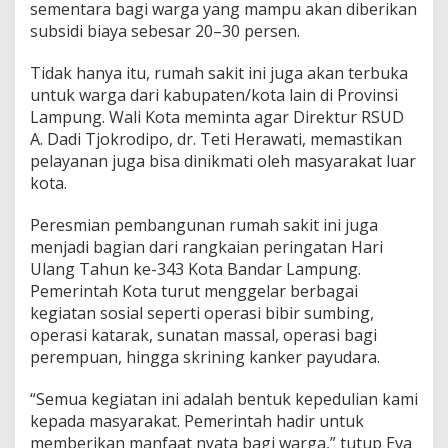
a
sementara bagi warga yang mampu akan diberikan
p
subsidi biaya sebesar 20–30 persen.
k
a
Tidak hanya itu, rumah sakit ini juga akan terbuka
n
untuk warga dari kabupaten/kota lain di Provinsi
Lampung. Wali Kota meminta agar Direktur RSUD
A. Dadi Tjokrodipo, dr. Teti Herawati, memastikan
pelayanan juga bisa dinikmati oleh masyarakat luar
kota.
Peresmian pembangunan rumah sakit ini juga
menjadi bagian dari rangkaian peringatan Hari
Ulang Tahun ke-343 Kota Bandar Lampung.
Pemerintah Kota turut menggelar berbagai
kegiatan sosial seperti operasi bibir sumbing,
operasi katarak, sunatan massal, operasi bagi
perempuan, hingga skrining kanker payudara.
“Semua kegiatan ini adalah bentuk kepedulian kami
kepada masyarakat. Pemerintah hadir untuk
memberikan manfaat nyata bagi warga,” tutup Eva