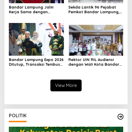
Bandar Lampung Jalin
Sekda Lantik 96 Pejabat
Kerja Sama dengan
Pemkot Bandar Lampung,
Kabupaten Solok, Perkuat
Rotasi Sentuh Camat
Ketahanan Pangan dan
hingga Lurah
Kendalikan Inflasi
Bandar Lampung Expo 2026
Rektor UIN RIL Audiensi
Ditutup, Transaksi Tembus
dengan Wali Kota Bandar
Rp3,1 Miliar, UMKM Kuliner
Lampung, Siap Terjunkan
Jadi Penggerak
Mahasiswa KKN
Transformatif 2026
View More
POLITIK