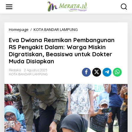
L
e
w
a
t
i
Homepage
/
KOTA BANDAR LAMPUNG
E
k
v
Eva Dwiana Resmikan Pembangunan
e
a
k
D
RS Penyakit Dalam: Warga Miskin
o
w
Digratiskan, Beasiswa untuk Dokter
n
i
Muda Disiapkan
t
a
e
n
Redaksi
2 Agustus 2025
n
a
KOTA BANDAR LAMPUNG
R
e
s
m
i
k
a
n
P
e
m