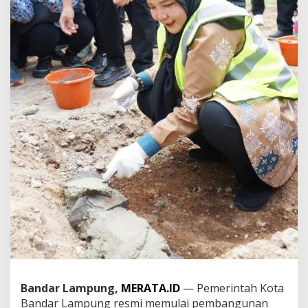
b
a
n
g
u
n
a
n
R
S
P
e
n
y
a
k
i
t
D
a
l
a
m
Bandar Lampung,
MERATA.ID
— Pemerintah Kota
:
Bandar Lampung resmi memulai pembangunan
W