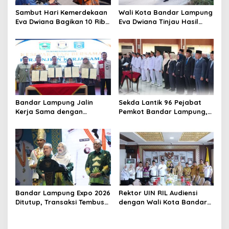
s
Sambut Hari Kemerdekaan
Wali Kota Bandar Lampung
Eva Dwiana Bagikan 10 Ribu
Eva Dwiana Tinjau Hasil
Bendera Merah Putih ke
Perbaikan Jalan Wala Kuba
Warga
di Way Laga
Bandar Lampung Jalin
Sekda Lantik 96 Pejabat
Kerja Sama dengan
Pemkot Bandar Lampung,
Kabupaten Solok, Perkuat
Rotasi Sentuh Camat
Ketahanan Pangan dan
hingga Lurah
Kendalikan Inflasi
Bandar Lampung Expo 2026
Rektor UIN RIL Audiensi
Ditutup, Transaksi Tembus
dengan Wali Kota Bandar
Rp3,1 Miliar, UMKM Kuliner
Lampung, Siap Terjunkan
Jadi Penggerak
Mahasiswa KKN