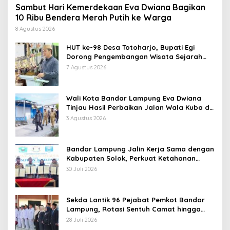
Sambut Hari Kemerdekaan Eva Dwiana Bagikan
10 Ribu Bendera Merah Putih ke Warga
8 Agustus 2026
HUT ke-98 Desa Totoharjo, Bupati Egi
Dorong Pengembangan Wisata Sejarah
dan Budaya
7 Agustus 2026
Wali Kota Bandar Lampung Eva Dwiana
Tinjau Hasil Perbaikan Jalan Wala Kuba di
Way Laga
3 Agustus 2026
Bandar Lampung Jalin Kerja Sama dengan
Kabupaten Solok, Perkuat Ketahanan
Pangan dan Kendalikan Inflasi
30 Juli 2026
Sekda Lantik 96 Pejabat Pemkot Bandar
Lampung, Rotasi Sentuh Camat hingga
Lurah
28 Juli 2026