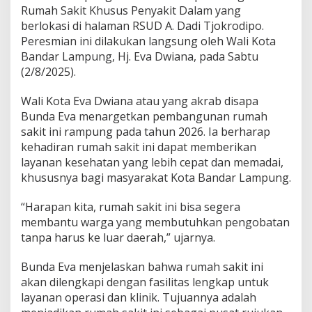
Rumah Sakit Khusus Penyakit Dalam yang
a
r
berlokasi di halaman RSUD A. Dadi Tjokrodipo.
g
Peresmian ini dilakukan langsung oleh Wali Kota
a
Bandar Lampung, Hj. Eva Dwiana, pada Sabtu
M
(2/8/2025).
i
s
k
Wali Kota Eva Dwiana atau yang akrab disapa
i
Bunda Eva menargetkan pembangunan rumah
n
sakit ini rampung pada tahun 2026. Ia berharap
D
kehadiran rumah sakit ini dapat memberikan
i
g
layanan kesehatan yang lebih cepat dan memadai,
r
khususnya bagi masyarakat Kota Bandar Lampung.
a
t
“Harapan kita, rumah sakit ini bisa segera
i
membantu warga yang membutuhkan pengobatan
s
k
tanpa harus ke luar daerah,” ujarnya.
a
n
Bunda Eva menjelaskan bahwa rumah sakit ini
,
akan dilengkapi dengan fasilitas lengkap untuk
B
layanan operasi dan klinik. Tujuannya adalah
e
a