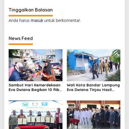
Transformatif 2026
Tinggalkan Balasan
Anda harus
masuk
untuk berkomentar.
News Feed
Sambut Hari Kemerdekaan
Wali Kota Bandar Lampung
Eva Dwiana Bagikan 10 Ribu
Eva Dwiana Tinjau Hasil
Bendera Merah Putih ke
Perbaikan Jalan Wala Kuba
Warga
di Way Laga