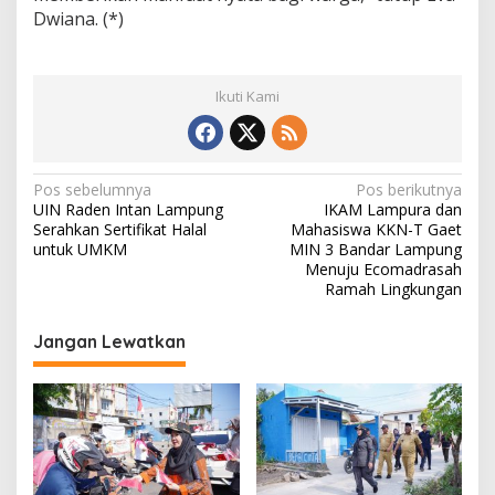
Dwiana. (*)
Ikuti Kami
N
Pos sebelumnya
Pos berikutnya
UIN Raden Intan Lampung
IKAM Lampura dan
a
Serahkan Sertifikat Halal
Mahasiswa KKN-T Gaet
v
untuk UMKM
MIN 3 Bandar Lampung
Menuju Ecomadrasah
i
Ramah Lingkungan
g
Jangan Lewatkan
a
s
i
p
o