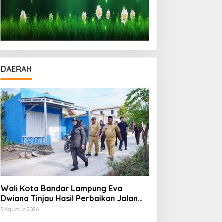
DAERAH
Wali Kota Bandar Lampung Eva
Dwiana Tinjau Hasil Perbaikan Jalan
Wala Kuba di Way Laga
3 Agustus 2026