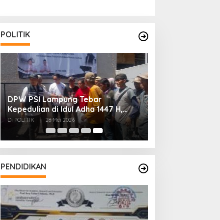
POLITIK
DPW PSI Lampung Tebar
Kepedulian di Idul Adha 1447 H,
Sembelih 3 Sapi dan 1 Kambing
Di POLITIK
|
28 Mei 2026
untuk Masyarakat
PENDIDIKAN