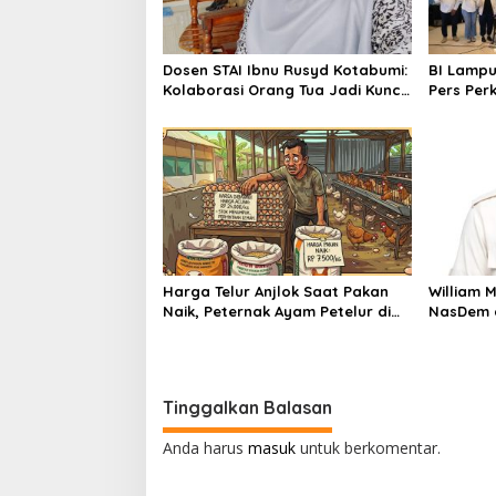
p
o
s
Dosen STAI Ibnu Rusyd Kotabumi:
BI Lamp
Kolaborasi Orang Tua Jadi Kunci
Pers Per
Tumbuh Kembang Anak Usia Dini
Ekonomi
Harga Telur Anjlok Saat Pakan
William 
Naik, Peternak Ayam Petelur di
NasDem d
Lampung Terjepit
Pinjaman
Utara
Tinggalkan Balasan
Anda harus
masuk
untuk berkomentar.