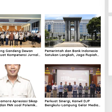
ung Gandeng Dewan
Pemerintah dan Bank Indonesia
kuat Kompetensi Jurnalis
Satukan Langkah, Jaga Rupiah
dan Stabilitas Ekonomi di Tengah
Dinamika Global
Mamora Apresiasi Sikap
Perkuat Sinergi, Kanwil DJP
an PAN soal Polemik
Bengkulu-Lampung Gelar Media
 PT SMI di Lampung
Gathering 2026