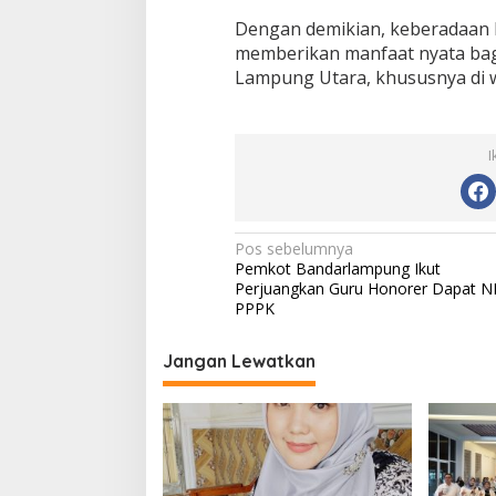
Dengan demikian, keberadaan 
memberikan manfaat nyata bag
Lampung Utara, khususnya di w
I
N
Pos sebelumnya
Pemkot Bandarlampung Ikut
a
Perjuangkan Guru Honorer Dapat N
v
PPPK
i
Jangan Lewatkan
g
a
s
i