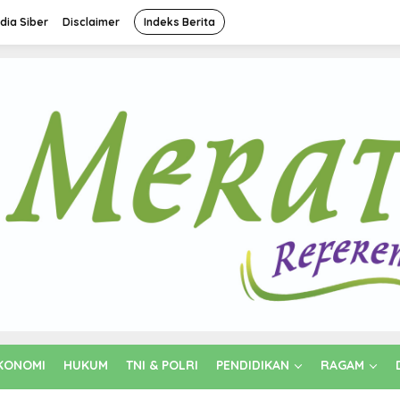
ia Siber
Disclaimer
Indeks Berita
KONOMI
HUKUM
TNI & POLRI
PENDIDIKAN
RAGAM