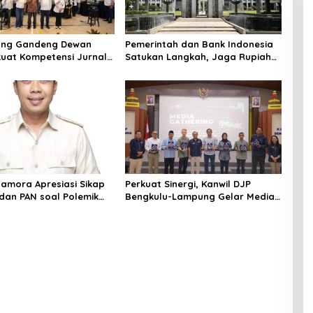
ung Gandeng Dewan
Pemerintah dan Bank Indonesia
kuat Kompetensi Jurnalis
Satukan Langkah, Jaga Rupiah
dan Stabilitas Ekonomi di Tengah
Dinamika Global
Mamora Apresiasi Sikap
Perkuat Sinergi, Kanwil DJP
an PAN soal Polemik
Bengkulu-Lampung Gelar Media
 PT SMI di Lampung
Gathering 2026