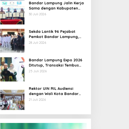
Bandar Lampung Jalin Kerja
Sama dengan Kabupaten
Solok, Perkuat Ketahanan
30 Juli 2026
Pangan dan Kendalikan
Inflasi
Sekda Lantik 96 Pejabat
Pemkot Bandar Lampung,
Rotasi Sentuh Camat hingga
28 Juli 2026
Lurah
Bandar Lampung Expo 2026
Ditutup, Transaksi Tembus
Rp3,1 Miliar, UMKM Kuliner
25 Juli 2026
Jadi Penggerak
Rektor UIN RIL Audiensi
dengan Wali Kota Bandar
Lampung, Siap Terjunkan
21 Juli 2026
Mahasiswa KKN Transformatif
2026