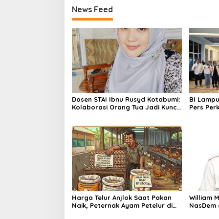
News Feed
Dosen STAI Ibnu Rusyd Kotabumi:
BI Lamp
Kolaborasi Orang Tua Jadi Kunci
Pers Per
Tumbuh Kembang Anak Usia Dini
Ekonomi
Harga Telur Anjlok Saat Pakan
William 
Naik, Peternak Ayam Petelur di
NasDem d
Lampung Terjepit
Pinjaman