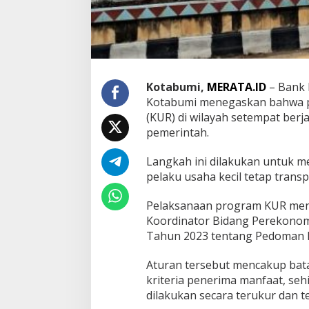
n
P
r
o
U
M
K
Kotabumi,
MERATA.ID
– Bank 
M
Kotabumi menegaskan bahwa p
(KUR) di wilayah setempat berj
pemerintah.
Langkah ini dilakukan untuk 
pelaku usaha kecil tetap transp
Pelaksanaan program KUR men
Koordinator Bidang Perekonom
Tahun 2023 tentang Pedoman 
Aturan tersebut mencakup bat
kriteria penerima manfaat, seh
dilakukan secara terukur dan t