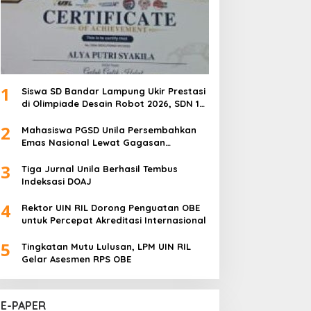
1
Siswa SD Bandar Lampung Ukir Prestasi
di Olimpiade Desain Robot 2026, SDN 1
Gulak Galik Raih Emas dan SDN 1
2
Sukarame Dua Sabet Perak
Mahasiswa PGSD Unila Persembahkan
Emas Nasional Lewat Gagasan
Pemerataan Pendidikan
3
Tiga Jurnal Unila Berhasil Tembus
Indeksasi DOAJ
4
Rektor UIN RIL Dorong Penguatan OBE
untuk Percepat Akreditasi Internasional
5
Tingkatan Mutu Lulusan, LPM UIN RIL
Gelar Asesmen RPS OBE
E-PAPER