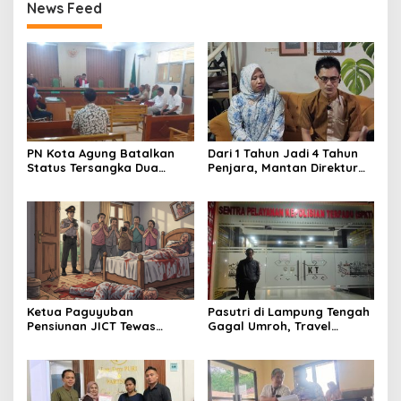
News Feed
PN Kota Agung Batalkan
Dari 1 Tahun Jadi 4 Tahun
Status Tersangka Dua
Penjara, Mantan Direktur
Warga, Hakim Nyatakan
RSUD Ryacudu Ajukan
Proses Penyidikan Tidak
Kasasi
Sah
Ketua Paguyuban
Pasutri di Lampung Tengah
Pensiunan JICT Tewas
Gagal Umroh, Travel
Bersimbah Darah di Bekasi,
Wasilah Diduga Tipu Rp53
Istri Kritis – Polisi Selidiki
Juta: Laporan Resmi Masuk
Dugaan Perampokan
Polda Lampung