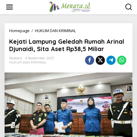
L
e
w
a
t
i
Homepage
/
HUKUM DAN KRIMINAL
K
k
e
Kejati Lampung Geledah Rumah Arinal
e
j
k
a
Djunaidi, Sita Aset Rp38,5 Miliar
o
t
n
i
Redaksi
4 September 2025
t
HUKUM DAN KRIMINAL
L
e
a
n
m
p
u
n
g
G
e
l
e
d
a
h