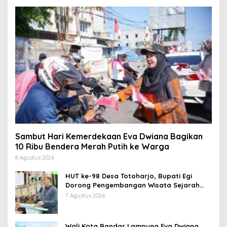
Sambut Hari Kemerdekaan Eva Dwiana Bagikan
10 Ribu Bendera Merah Putih ke Warga
8 Agustus 2026
HUT ke-98 Desa Totoharjo, Bupati Egi
Dorong Pengembangan Wisata Sejarah
dan Budaya
7 Agustus 2026
Wali Kota Bandar Lampung Eva Dwiana