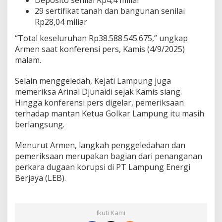
s
29 sertifikat tanah dan bangunan senilai
e
Rp28,04 miliar
t
R
“Total keseluruhan Rp38.588.545.675,” ungkap
p
Armen saat konferensi pers, Kamis (4/9/2025)
3
malam.
8
,
5
Selain menggeledah, Kejati Lampung juga
M
memeriksa Arinal Djunaidi sejak Kamis siang.
i
Hingga konferensi pers digelar, pemeriksaan
l
terhadap mantan Ketua Golkar Lampung itu masih
i
a
berlangsung.
r
Menurut Armen, langkah penggeledahan dan
pemeriksaan merupakan bagian dari penanganan
perkara dugaan korupsi di PT Lampung Energi
Berjaya (LEB).
Ikuti Kami