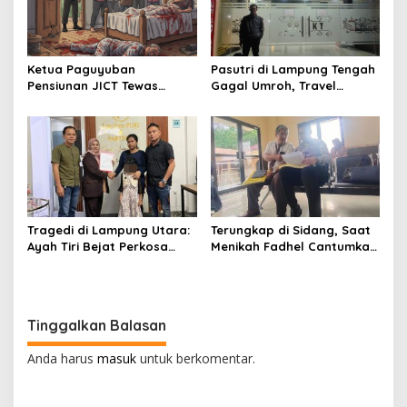
Ketua Paguyuban
Pasutri di Lampung Tengah
Pensiunan JICT Tewas
Gagal Umroh, Travel
Bersimbah Darah di Bekasi,
Wasilah Diduga Tipu Rp53
Istri Kritis – Polisi Selidiki
Juta: Laporan Resmi Masuk
Dugaan Perampokan
Polda Lampung
Tragedi di Lampung Utara:
Terungkap di Sidang, Saat
Ayah Tiri Bejat Perkosa
Menikah Fadhel Cantumkan
Anak 7 Tahun, Keluarga
Nama Musa Ahmad
Tuntut Keadilan
Tinggalkan Balasan
Anda harus
masuk
untuk berkomentar.