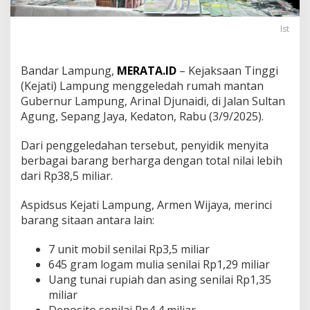
R
u
Ist
m
a
h
Bandar Lampung,
MERATA.ID
– Kejaksaan Tinggi
A
r
(Kejati) Lampung menggeledah rumah mantan
i
Gubernur Lampung, Arinal Djunaidi, di Jalan Sultan
n
Agung, Sepang Jaya, Kedaton, Rabu (3/9/2025).
a
l
Dari penggeledahan tersebut, penyidik menyita
D
j
berbagai barang berharga dengan total nilai lebih
u
dari Rp38,5 miliar.
n
a
Aspidsus Kejati Lampung, Armen Wijaya, merinci
i
barang sitaan antara lain:
d
i
,
7 unit mobil senilai Rp3,5 miliar
S
645 gram logam mulia senilai Rp1,29 miliar
i
Uang tunai rupiah dan asing senilai Rp1,35
t
miliar
a
A
Deposito senilai Rp4,4 miliar