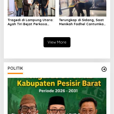
Tragedi di Lampung Utara:
Terungkap di Sidang, Saat
Ayah Tiri Bejat Perkosa
Menikah Fadhel Cantumkan
Anak 7 Tahun, Keluarga
Nama Musa Ahmad
Tuntut Keadilan
View More
POLITIK