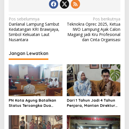
N
Pos sebelumnya
Pos berikutnya
Danlanal Lampung Sambut
Teknokra Oprec 2025, Ketua
a
Kedatangan KRI Brawijaya,
IWO Lampung Ajak Calon
v
Simbol Kekuatan Laut
Magang jadi Kru Profesional
Nusantara
dan Cinta Organisasi
i
g
Jangan Lewatkan
a
s
i
p
o
s
PN Kota Agung Batalkan
Dari 1 Tahun Jadi 4 Tahun
Status Tersangka Dua
Penjara, Mantan Direktur
Warga, Hakim Nyatakan
RSUD Ryacudu Ajukan
Proses Penyidikan Tidak
Kasasi
Sah