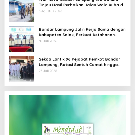
Tinjau Hasil Perbaikan Jalan Wala Kuba di
Way Laga
3 Agustus 2026
Bandar Lampung Jalin Kerja Sama dengan
Kabupaten Solok, Perkuat Ketahanan
Pangan dan Kendalikan Inflasi
30 Juli 2026
Sekda Lantik 96 Pejabat Pemkot Bandar
Lampung, Rotasi Sentuh Camat hingga
Lurah
28 Juli 2026