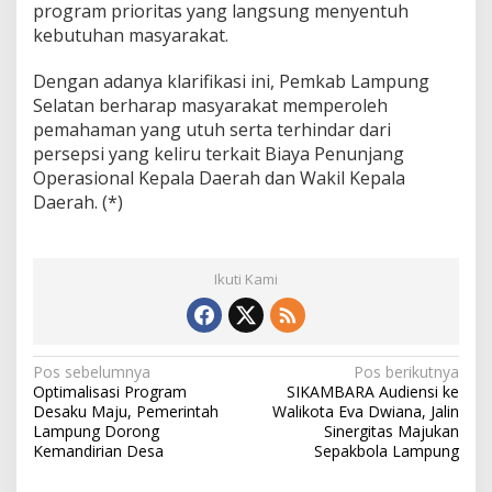
program prioritas yang langsung menyentuh
kebutuhan masyarakat.
Dengan adanya klarifikasi ini, Pemkab Lampung
Selatan berharap masyarakat memperoleh
pemahaman yang utuh serta terhindar dari
persepsi yang keliru terkait Biaya Penunjang
Operasional Kepala Daerah dan Wakil Kepala
Daerah. (*)
Ikuti Kami
N
Pos sebelumnya
Pos berikutnya
Optimalisasi Program
SIKAMBARA Audiensi ke
a
Desaku Maju, Pemerintah
Walikota Eva Dwiana, Jalin
v
Lampung Dorong
Sinergitas Majukan
Kemandirian Desa
Sepakbola Lampung
i