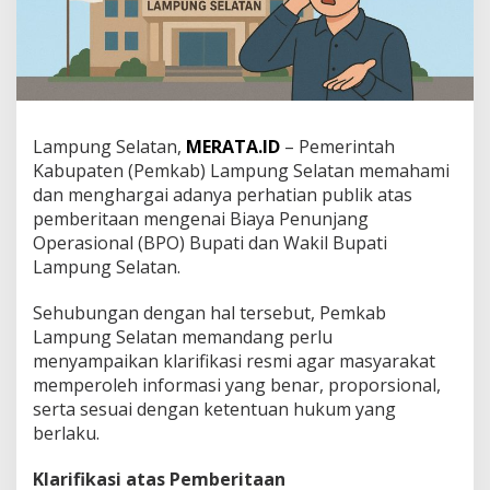
,
P
e
m
k
a
b
Lampung Selatan,
MERATA.ID
– Pemerintah
L
Kabupaten (Pemkab) Lampung Selatan memahami
a
m
dan menghargai adanya perhatian publik atas
p
pemberitaan mengenai Biaya Penunjang
u
Operasional (BPO) Bupati dan Wakil Bupati
n
Lampung Selatan.
g
S
e
Sehubungan dengan hal tersebut, Pemkab
l
Lampung Selatan memandang perlu
a
menyampaikan klarifikasi resmi agar masyarakat
t
memperoleh informasi yang benar, proporsional,
a
serta sesuai dengan ketentuan hukum yang
n
K
berlaku.
l
a
Klarifikasi atas Pemberitaan
r