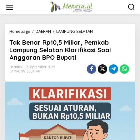
L
e
w
a
t
i
Homepage
/
DAERAH
/
LAMPUNG SELATAN
T
k
a
Tak Benar Rp10,5 Miliar, Pemkab
e
k
k
B
Lampung Selatan Klarifikasi Soal
o
e
Anggaran BPO Bupati
n
n
t
a
Redaksi
9 September 2025
e
r
LAMPUNG SELATAN
n
R
p
1
0
,
5
M
i
l
i
a
r