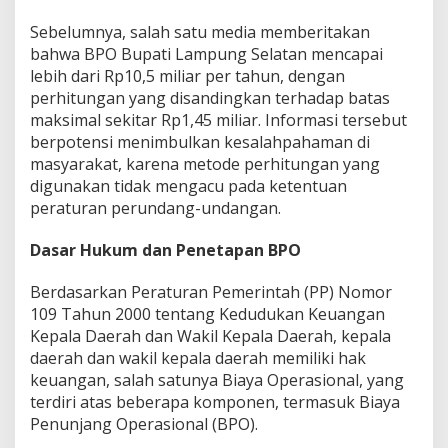
i
Sebelumnya, salah satu media memberitakan
f
i
bahwa BPO Bupati Lampung Selatan mencapai
k
lebih dari Rp10,5 miliar per tahun, dengan
a
perhitungan yang disandingkan terhadap batas
s
maksimal sekitar Rp1,45 miliar. Informasi tersebut
i
berpotensi menimbulkan kesalahpahaman di
S
o
masyarakat, karena metode perhitungan yang
a
digunakan tidak mengacu pada ketentuan
l
peraturan perundang-undangan.
A
n
Dasar Hukum dan Penetapan BPO
g
g
a
Berdasarkan Peraturan Pemerintah (PP) Nomor
r
109 Tahun 2000 tentang Kedudukan Keuangan
a
Kepala Daerah dan Wakil Kepala Daerah, kepala
n
daerah dan wakil kepala daerah memiliki hak
B
P
keuangan, salah satunya Biaya Operasional, yang
O
terdiri atas beberapa komponen, termasuk Biaya
B
Penunjang Operasional (BPO).
u
p