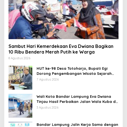
Sambut Hari Kemerdekaan Eva Dwiana Bagikan
10 Ribu Bendera Merah Putih ke Warga
8 Agustus 2026
HUT ke-98 Desa Totoharjo, Bupati Egi
Dorong Pengembangan Wisata Sejarah
dan Budaya
7 Agustus 2026
Wali Kota Bandar Lampung Eva Dwiana
Tinjau Hasil Perbaikan Jalan Wala Kuba di
Way Laga
3 Agustus 2026
Bandar Lampung Jalin Kerja Sama dengan