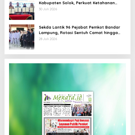
Kabupaten Solok, Perkuat Ketahanan
Pangan dan Kendalikan Inflasi
30 Juli 2026
Sekda Lantik 96 Pejabat Pemkot Bandar
Lampung, Rotasi Sentuh Camat hingga
Lurah
28 Juli 2026