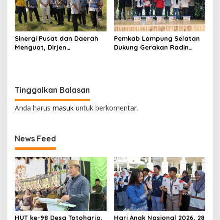
Sinergi Pusat dan Daerah
Pemkab Lampung Selatan
Menguat, Dirjen
Dukung Gerakan Radin
Kemdiktisaintek Tinjau
Inten Asri, Selaras dengan
Calon Lokasi SMA Unggul
Semangat Gema HELAU
Garuda di Lampung
Selatan
Tinggalkan Balasan
Anda harus
masuk
untuk berkomentar.
News Feed
HUT ke-98 Desa Totoharjo,
Hari Anak Nasional 2026, 28