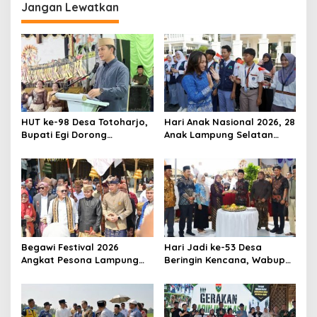
g
Jangan Lewatkan
a
s
i
p
o
s
HUT ke-98 Desa Totoharjo,
Hari Anak Nasional 2026, 28
Bupati Egi Dorong
Anak Lampung Selatan
Pengembangan Wisata
Belajar Menjadi Pelayan
Sejarah dan Budaya
Masyarakat Lewat Kids
Takeover
Begawi Festival 2026
Hari Jadi ke-53 Desa
Angkat Pesona Lampung
Beringin Kencana, Wabup
Selatan, BEM Unila Satukan
Syaiful Anwar Ajak Warga
Budaya, Lingkungan, dan
Perkuat Persatuan Menuju
Pariwisata
Desa HELAU