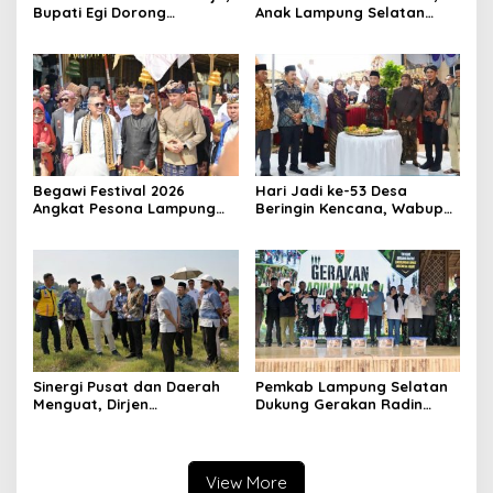
Bupati Egi Dorong
Anak Lampung Selatan
Pengembangan Wisata
Belajar Menjadi Pelayan
Sejarah dan Budaya
Masyarakat Lewat Kids
Takeover
Begawi Festival 2026
Hari Jadi ke-53 Desa
Angkat Pesona Lampung
Beringin Kencana, Wabup
Selatan, BEM Unila Satukan
Syaiful Anwar Ajak Warga
Budaya, Lingkungan, dan
Perkuat Persatuan Menuju
Pariwisata
Desa HELAU
Sinergi Pusat dan Daerah
Pemkab Lampung Selatan
Menguat, Dirjen
Dukung Gerakan Radin
Kemdiktisaintek Tinjau
Inten Asri, Selaras dengan
Calon Lokasi SMA Unggul
Semangat Gema HELAU
Garuda di Lampung
Selatan
View More