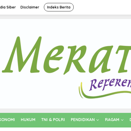
ia Siber
Disclaimer
Indeks Berita
KONOMI
HUKUM
TNI & POLRI
PENDIDIKAN
RAGAM