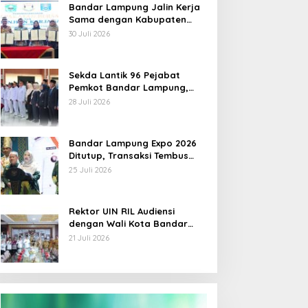
Bandar Lampung Jalin Kerja
Sama dengan Kabupaten
Solok, Perkuat Ketahanan
30 Juli 2026
Pangan dan Kendalikan
Inflasi
Sekda Lantik 96 Pejabat
Pemkot Bandar Lampung,
Rotasi Sentuh Camat hingga
28 Juli 2026
Lurah
Bandar Lampung Expo 2026
Ditutup, Transaksi Tembus
Rp3,1 Miliar, UMKM Kuliner
25 Juli 2026
Jadi Penggerak
Rektor UIN RIL Audiensi
dengan Wali Kota Bandar
Lampung, Siap Terjunkan
21 Juli 2026
Mahasiswa KKN Transformatif
2026