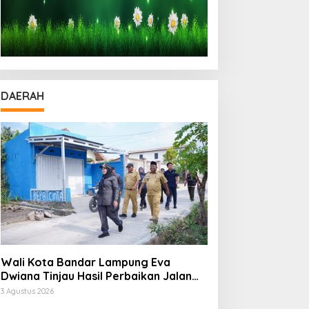
DAERAH
Wali Kota Bandar Lampung Eva
Dwiana Tinjau Hasil Perbaikan Jalan
Wala Kuba di Way Laga
3 Agustus 2026