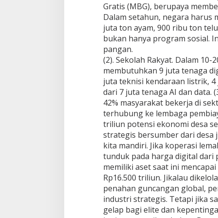
Gratis (MBG), berupaya memberi
Dalam setahun, negara harus me
juta ton ayam, 900 ribu ton telu
bukan hanya program sosial. I
pangan.
(2). Sekolah Rakyat. Dalam 10-
membutuhkan 9 juta tenaga digit
juta teknisi kendaraan listrik, 4
dari 7 juta tenaga AI dan data. 
42% masyarakat bekerja di sek
terhubung ke lembaga pembiay
triliun potensi ekonomi desa s
strategis bersumber dari desa j
kita mandiri. Jika koperasi le
tunduk pada harga digital dari 
memiliki aset saat ini mencapai 
Rp16.500 triliun. Jikalau dikelol
penahan guncangan global, pe
industri strategis. Tetapi jika 
gelap bagi elite dan kepenting