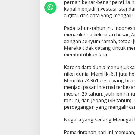
g
pernah benar-benar pergi. Ia h
u
kapal menjadi investasi, stand
a
digital, dan data yang mengalir
s
a
Pada tahun-tahun ini, Indonesia
a
t
menarik dua kekuatan besar; A
a
dengan senyum ramah, tetapi j
u
Mereka tidak datang untuk me
J
membutuhkan kita.
a
d
i
Karena data dunia menunjukkan
K
nikel dunia. Memiliki 6,1 juta h
o
Memiliki 74.961 desa, yang bil
r
menjadi pasar internal terbesar
b
a
median 29 tahun, jauh lebih mu
n
tahun), dan Jepang (48 tahun). 
?
perdagangan yang mengalirkan 
Negara yang Sedang Menegakk
Pemerintahan hari ini membangu