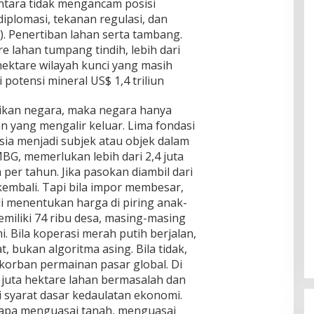
tara tidak mengancam posisi
iplomasi, tekanan regulasi, dan
). Penertiban lahan serta tambang.
re lahan tumpang tindih, lebih dari
 hektare wilayah kunci yang masih
 potensi mineral US$ 1,4 triliun
alikan negara, maka negara hanya
n yang mengalir keluar. Lima fondasi
ia menjadi subjek atau objek dalam
BG, memerlukan lebih dari 2,4 juta
 per tahun. Jika pasokan diambil dari
embali. Tapi bila impor membesar,
i menentukan harga di piring anak-
miliki 74 ribu desa, masing-masing
 Bila koperasi merah putih berjalan,
, bukan algoritma asing. Bila tidak,
korban permainan pasar global. Di
 5 juta hektare lahan bermasalah dan
 syarat dasar kedaulatan ekonomi.
iapa menguasai tanah, menguasai