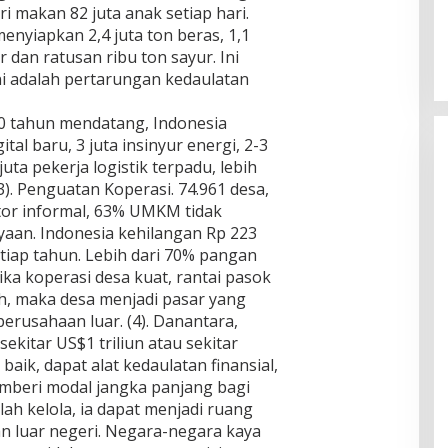
 makan 82 juta anak setiap hari.
nyiapkan 2,4 juta ton beras, 1,1
r dan ratusan ribu ton sayur. Ini
ni adalah pertarungan kedaulatan
20 tahun mendatang, Indonesia
al baru, 3 juta insinyur energi, 2-3
 juta pekerja logistik terpadu, lebih
(3). Penguatan Koperasi. 74.961 desa,
tor informal, 63% UMKM tidak
aan. Indonesia kehilangan Rp 223
etiap tahun. Lebih dari 70% pangan
ika koperasi desa kuat, rantai pasok
mah, maka desa menjadi pasar yang
perusahaan luar. (4). Danantara,
sekitar US$1 triliun atau sekitar
a baik, dapat alat kedaulatan finansial,
mberi modal jangka panjang bagi
salah kelola, ia dapat menjadi ruang
an luar negeri. Negara-negara kaya