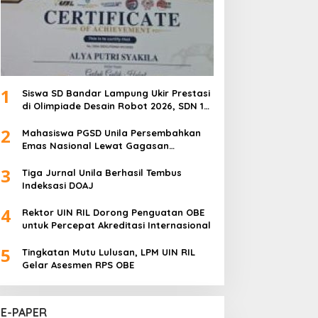
1
Siswa SD Bandar Lampung Ukir Prestasi
di Olimpiade Desain Robot 2026, SDN 1
Gulak Galik Raih Emas dan SDN 1
2
Sukarame Dua Sabet Perak
Mahasiswa PGSD Unila Persembahkan
Emas Nasional Lewat Gagasan
Pemerataan Pendidikan
3
Tiga Jurnal Unila Berhasil Tembus
Indeksasi DOAJ
4
Rektor UIN RIL Dorong Penguatan OBE
untuk Percepat Akreditasi Internasional
5
Tingkatan Mutu Lulusan, LPM UIN RIL
Gelar Asesmen RPS OBE
E-PAPER