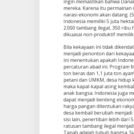
ingin memastikan bahwa Danan
mereka. Karena itu permainan d
narasi ekonomi akan datang. (5
Indonesia memiliki 5 juta hekta
2.000 tambang ilegal, 350 ribu
dikuasai non-produktif memiliki
Bila kekayaan ini tidak dikend
menjadi penonton dari kekayaa
ini menentukan apakah Indones
percaturan abad ini. Program M
ton beras dan 1,1 juta ton ayam
petani dan UMKM, desa hidup k
maka kapal-kapal asing kembal
anak bangsa. Indonesia juga me
dapat menjadi benteng ekonomi.
harga pangan ditentukan rakyat
desa kembali berubah menjadi 
sisi lain, penertiban lebih dari
ratusan tambang ilegal menjadi
Tanah adalah tubuh bangsa. S