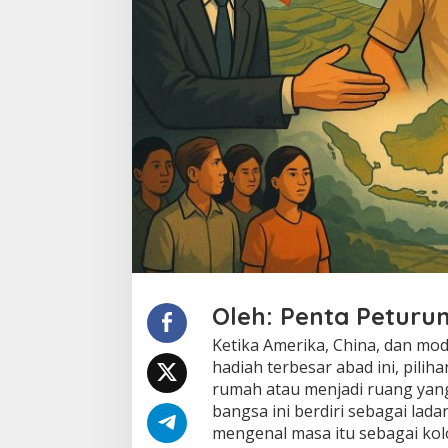
a
n
D
u
n
i
a
:
B
a
n
g
k
i
t
s
e
b
Oleh:
Penta Peturu
a
g
Ketika Amerika, China, dan mo
a
hadiah terbesar abad ini, pilih
i
rumah atau menjadi ruang yang
P
bangsa ini berdiri sebagai lada
e
mengenal masa itu sebagai kol
n