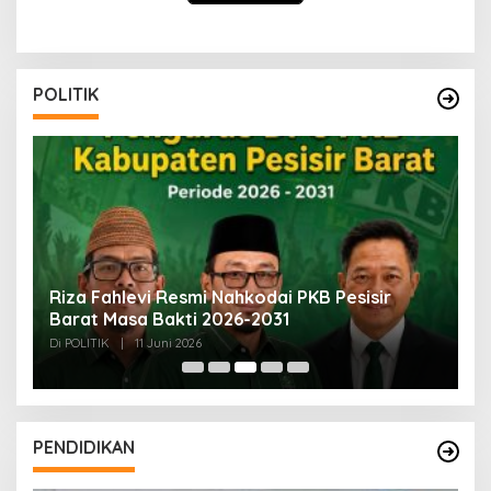
POLITIK
SI
Riza Fahlevi Resmi Nahkodai PKB Pesisir
B
Barat Masa Bakti 2026-2031
M
Di POLITIK
|
11 Juni 2026
Di
PENDIDIKAN