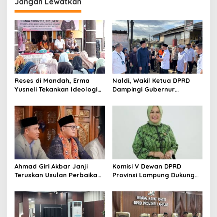
g
Jangan Lewatkan
a
s
i
p
o
s
Reses di Mandah, Erma
Naldi, Wakil Ketua DPRD
Yusneli Tekankan Ideologi
Dampingi Gubernur
Pancasila dan Sinergi Jaga
Lampung Kunjungi Lokasi
Kamtibmas
Banjir Di Bandar Lampung
Ahmad Giri Akbar Janji
Komisi V Dewan DPRD
Teruskan Usulan Perbaikan
Provinsi Lampung Dukung
Jalan Lampung Barat ke
Kebijakan Gubernur
Gubernur