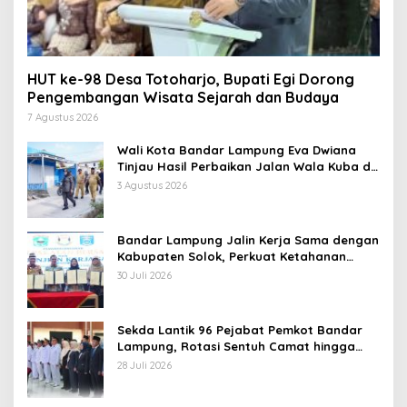
HUT ke-98 Desa Totoharjo, Bupati Egi Dorong
Pengembangan Wisata Sejarah dan Budaya
7 Agustus 2026
Wali Kota Bandar Lampung Eva Dwiana
Tinjau Hasil Perbaikan Jalan Wala Kuba di
Way Laga
3 Agustus 2026
Bandar Lampung Jalin Kerja Sama dengan
Kabupaten Solok, Perkuat Ketahanan
Pangan dan Kendalikan Inflasi
30 Juli 2026
Sekda Lantik 96 Pejabat Pemkot Bandar
Lampung, Rotasi Sentuh Camat hingga
Lurah
28 Juli 2026