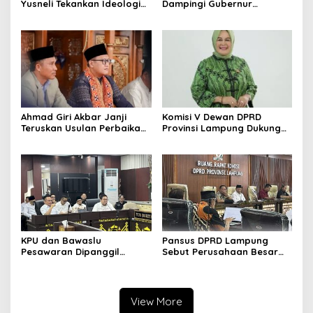
Yusneli Tekankan Ideologi
Dampingi Gubernur
Pancasila dan Sinergi Jaga
Lampung Kunjungi Lokasi
Kamtibmas
Banjir Di Bandar Lampung
Ahmad Giri Akbar Janji
Komisi V Dewan DPRD
Teruskan Usulan Perbaikan
Provinsi Lampung Dukung
Jalan Lampung Barat ke
Kebijakan Gubernur
Gubernur
KPU dan Bawaslu
Pansus DPRD Lampung
Pesawaran Dipanggil
Sebut Perusahaan Besar
Komisi I DPRD Provinsi
Tidak Patuhi Ketetapan
Lampung Bahas PSU
Kementan Prihal Polemik
Harga Singkong
View More