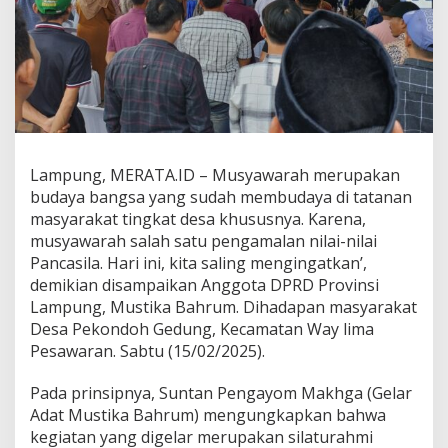
s
a
s
i
k
a
n
N
i
Lampung, MERATA.ID – Musyawarah merupakan
l
a
budaya bangsa yang sudah membudaya di tatanan
i
masyarakat tingkat desa khususnya. Karena,
P
musyawarah salah satu pengamalan nilai-nilai
a
Pancasila. Hari ini, kita saling mengingatkan’,
n
c
demikian disampaikan Anggota DPRD Provinsi
a
Lampung, Mustika Bahrum. Dihadapan masyarakat
s
Desa Pekondoh Gedung, Kecamatan Way lima
i
Pesawaran. Sabtu (15/02/2025).
l
a
K
Pada prinsipnya, Suntan Pengayom Makhga (Gelar
e
Adat Mustika Bahrum) mengungkapkan bahwa
p
kegiatan yang digelar merupakan silaturahmi
a