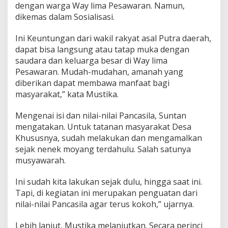
dengan warga Way lima Pesawaran. Namun,
d
dikemas dalam Sosialisasi.
a
M
a
Ini Keuntungan dari wakil rakyat asal Putra daerah,
s
dapat bisa langsung atau tatap muka dengan
y
saudara dan keluarga besar di Way lima
a
Pesawaran. Mudah-mudahan, amanah yang
r
a
diberikan dapat membawa manfaat bagi
k
masyarakat,” kata Mustika.
a
t
Mengenai isi dan nilai-nilai Pancasila, Suntan
W
mengatakan. Untuk tatanan masyarakat Desa
a
y
Khususnya, sudah melakukan dan mengamalkan
L
sejak nenek moyang terdahulu. Salah satunya
i
musyawarah.
m
a
Ini sudah kita lakukan sejak dulu, hingga saat ini.
P
e
Tapi, di kegiatan ini merupakan penguatan dari
s
nilai-nilai Pancasila agar terus kokoh,” ujarnya.
a
w
Lebih lanjut, Mustika melanjutkan. Secara perinci
a