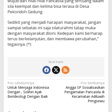
wujud dari nilai-nilai Pancasila yang tertuang dalam
sila keempat dan kelima bisa terasa di Desa
Pekondoh Gedung.
Sedikit yang menjadi harapan masyarakat, jangan
sampai sebatas ini saja silaturahmi tatap muka
dengan masyarakat disini. Kedepan kami berharap
terus berkelanjutan, dan membawa perubahan,”
tegasnya. (*)
Ikuti Kami
N
Pos sebelumnya
Pos berikutnya
Untuk Menjaga Indonesia
Angga SP Sosialisasikan
a
Dengan , Solihin Ajak
Pengamalan Pancasila di
v
Berideologi Dengan Baik
Kecamatan Adiluwih
Pringsewu
i