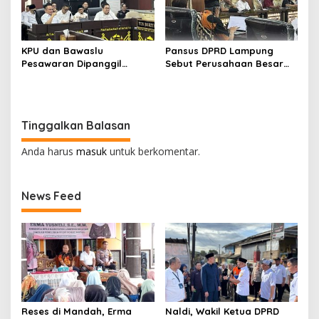
KPU dan Bawaslu
Pansus DPRD Lampung
Pesawaran Dipanggil
Sebut Perusahaan Besar
Komisi I DPRD Provinsi
Tidak Patuhi Ketetapan
Lampung Bahas PSU
Kementan Prihal Polemik
Harga Singkong
Tinggalkan Balasan
Anda harus
masuk
untuk berkomentar.
News Feed
Reses di Mandah, Erma
Naldi, Wakil Ketua DPRD