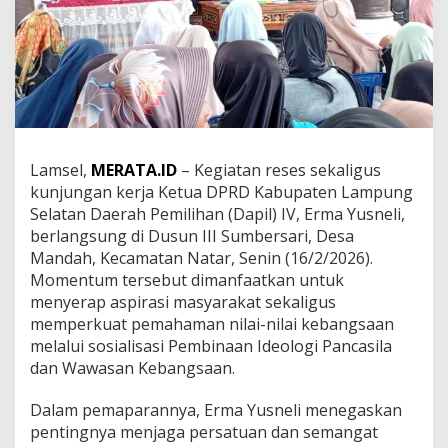
s
n
e
l
i
T
e
k
a
Lamsel,
MERATA.ID
– Kegiatan reses sekaligus
n
kunjungan kerja Ketua DPRD Kabupaten Lampung
k
a
Selatan Daerah Pemilihan (Dapil) IV,
Erma Yusneli
,
n
berlangsung di Dusun III Sumbersari, Desa
I
Mandah, Kecamatan Natar, Senin (16/2/2026).
d
Momentum tersebut dimanfaatkan untuk
e
menyerap aspirasi masyarakat sekaligus
o
l
memperkuat pemahaman nilai-nilai kebangsaan
o
melalui sosialisasi Pembinaan Ideologi Pancasila
g
dan Wawasan Kebangsaan.
i
P
Dalam pemaparannya, Erma Yusneli menegaskan
a
n
pentingnya menjaga persatuan dan semangat
c