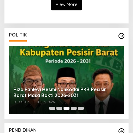
View More
POLITIK
Riza Fahlevi Resmi Nahkodai PKB Pesisir
Ber
Barat Masa Bakti 2026-2031
Mas
Di POLITIK
|
11 Juni 2026
Di PO
PENDIDIKAN