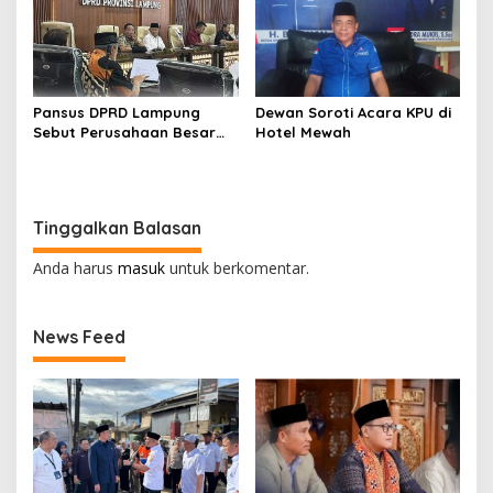
Pansus DPRD Lampung
Dewan Soroti Acara KPU di
Sebut Perusahaan Besar
Hotel Mewah
Tidak Patuhi Ketetapan
Kementan Prihal Polemik
Harga Singkong
Tinggalkan Balasan
Anda harus
masuk
untuk berkomentar.
News Feed