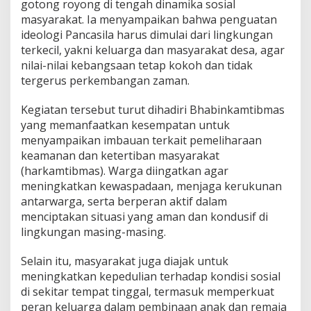
gotong royong di tengah dinamika sosial
a
masyarakat. Ia menyampaikan bahwa penguatan
s
ideologi Pancasila harus dimulai dari lingkungan
i
l
terkecil, yakni keluarga dan masyarakat desa, agar
a
nilai-nilai kebangsaan tetap kokoh dan tidak
d
tergerus perkembangan zaman.
a
n
Kegiatan tersebut turut dihadiri Bhabinkamtibmas
S
i
yang memanfaatkan kesempatan untuk
n
menyampaikan imbauan terkait pemeliharaan
e
keamanan dan ketertiban masyarakat
r
(harkamtibmas). Warga diingatkan agar
g
meningkatkan kewaspadaan, menjaga kerukunan
i
J
antarwarga, serta berperan aktif dalam
a
menciptakan situasi yang aman dan kondusif di
g
lingkungan masing-masing.
a
K
Selain itu, masyarakat juga diajak untuk
a
m
meningkatkan kepedulian terhadap kondisi sosial
t
di sekitar tempat tinggal, termasuk memperkuat
i
peran keluarga dalam pembinaan anak dan remaja
b