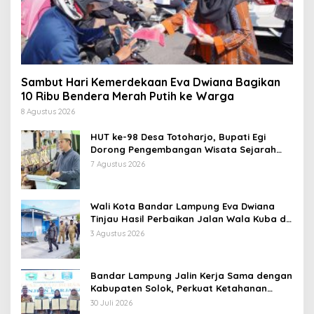
Sambut Hari Kemerdekaan Eva Dwiana Bagikan
10 Ribu Bendera Merah Putih ke Warga
8 Agustus 2026
HUT ke-98 Desa Totoharjo, Bupati Egi
Dorong Pengembangan Wisata Sejarah
dan Budaya
7 Agustus 2026
Wali Kota Bandar Lampung Eva Dwiana
Tinjau Hasil Perbaikan Jalan Wala Kuba di
Way Laga
3 Agustus 2026
Bandar Lampung Jalin Kerja Sama dengan
Kabupaten Solok, Perkuat Ketahanan
Pangan dan Kendalikan Inflasi
30 Juli 2026