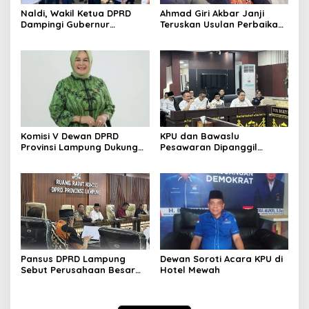
Naldi, Wakil Ketua DPRD
Ahmad Giri Akbar Janji
Dampingi Gubernur
Teruskan Usulan Perbaikan
Lampung Kunjungi Lokasi
Jalan Lampung Barat ke
Banjir Di Bandar Lampung
Gubernur
Komisi V Dewan DPRD
KPU dan Bawaslu
Provinsi Lampung Dukung
Pesawaran Dipanggil
Kebijakan Gubernur
Komisi I DPRD Provinsi
Lampung Bahas PSU
Pansus DPRD Lampung
Dewan Soroti Acara KPU di
Sebut Perusahaan Besar
Hotel Mewah
Tidak Patuhi Ketetapan
Kementan Prihal Polemik
Harga Singkong