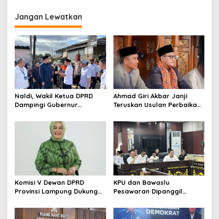
g
Jangan Lewatkan
a
s
i
p
o
s
Naldi, Wakil Ketua DPRD
Ahmad Giri Akbar Janji
Dampingi Gubernur
Teruskan Usulan Perbaikan
Lampung Kunjungi Lokasi
Jalan Lampung Barat ke
Banjir Di Bandar Lampung
Gubernur
Komisi V Dewan DPRD
KPU dan Bawaslu
Provinsi Lampung Dukung
Pesawaran Dipanggil
Kebijakan Gubernur
Komisi I DPRD Provinsi
Lampung Bahas PSU