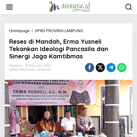
L
e
w
a
t
i
Homepage
/
DPRD PROVINSI LAMPUNG
R
k
e
Reses di Mandah, Erma Yusneli
e
s
k
e
Tekankan Ideologi Pancasila dan
o
s
Sinergi Jaga Kamtibmas
n
d
t
i
Redaksi
18 Februari 2026
e
M
DPRD PROVINSI LAMPUNG
n
a
n
d
a
h
,
E
r
m
a
Y
u