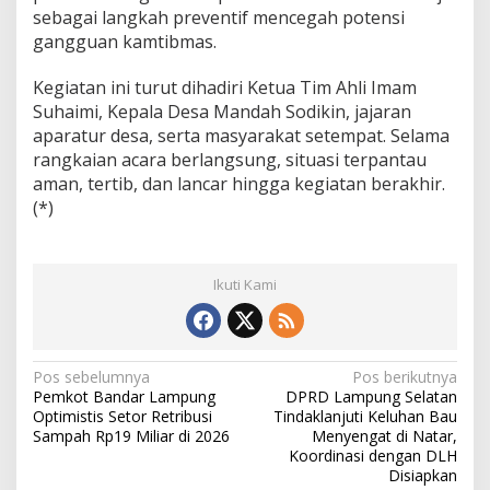
sebagai langkah preventif mencegah potensi
m
a
gangguan kamtibmas.
s
Kegiatan ini turut dihadiri Ketua Tim Ahli Imam
Suhaimi, Kepala Desa Mandah Sodikin, jajaran
aparatur desa, serta masyarakat setempat. Selama
rangkaian acara berlangsung, situasi terpantau
aman, tertib, dan lancar hingga kegiatan berakhir.
(*)
Ikuti Kami
N
Pos sebelumnya
Pos berikutnya
Pemkot Bandar Lampung
DPRD Lampung Selatan
a
Optimistis Setor Retribusi
Tindaklanjuti Keluhan Bau
v
Sampah Rp19 Miliar di 2026
Menyengat di Natar,
Koordinasi dengan DLH
i
Disiapkan