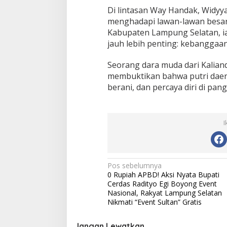
Di lintasan Way Handak, Widyy
menghadapi lawan-lawan besa
Kabupaten Lampung Selatan, 
jauh lebih penting: kebanggaan
Seorang dara muda dari Kalianda 
membuktikan bahwa putri dae
berani, dan percaya diri di pan
I
N
Pos sebelumnya
0 Rupiah APBD! Aksi Nyata Bupati
a
Cerdas Radityo Egi Boyong Event
v
Nasional, Rakyat Lampung Selatan
Nikmati “Event Sultan” Gratis
i
g
Jangan Lewatkan