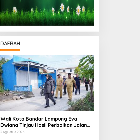
DAERAH
Wali Kota Bandar Lampung Eva
Dwiana Tinjau Hasil Perbaikan Jalan
Wala Kuba di Way Laga
3 Agustus 2026