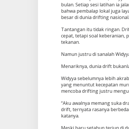
a
bulan. Setiap sesi latihan ia j
s
bahwa pembalap lokal juga lay
i
besar di dunia drifting nasional
o
n
a
Tantangan itu tidak ringan. D
l
cepat, tetapi soal keberanian, 
tekanan.
Namun justru di sanalah Widy
Menariknya, dunia drift bukanl
Widyya sebelumnya lebih akrab 
yang menuntut kecepatan mur
mencoba drifting justru mengu
“Aku awalnya memang suka drag 
drift, ternyata rasanya berbeda
katanya.
Meski baru setahun terjun di d