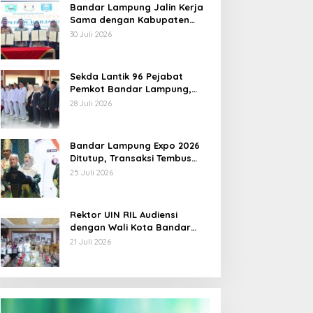
Bandar Lampung Jalin Kerja
Sama dengan Kabupaten
Solok, Perkuat Ketahanan
30 Juli 2026
Pangan dan Kendalikan
Inflasi
Sekda Lantik 96 Pejabat
Pemkot Bandar Lampung,
Rotasi Sentuh Camat hingga
28 Juli 2026
Lurah
Bandar Lampung Expo 2026
Ditutup, Transaksi Tembus
Rp3,1 Miliar, UMKM Kuliner
25 Juli 2026
Jadi Penggerak
Rektor UIN RIL Audiensi
dengan Wali Kota Bandar
Lampung, Siap Terjunkan
21 Juli 2026
Mahasiswa KKN Transformatif
2026