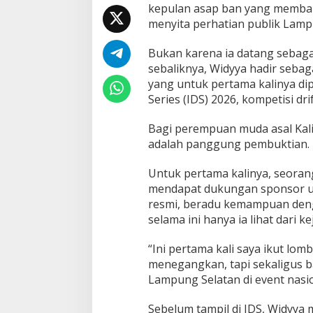
S
kepulan asap ban yang membak
e
menyita perhatian publik Lamp
l
a
Bukan karena ia datang sebagai
t
a
sebaliknya, Widyya hadir sebag
n
yang untuk pertama kalinya dip
P
Series (IDS) 2026, kompetisi dri
u
n
Bagi perempuan muda asal Kalia
y
a
adalah panggung pembuktian.
T
a
Untuk pertama kalinya, seoran
l
mendapat dukungan sponsor un
e
resmi, beradu kemampuan denga
n
t
selama ini hanya ia lihat dari k
a
B
“Ini pertama kali saya ikut lom
a
menegangkan, tapi sekaligus b
l
Lampung Selatan di event nasio
a
p
N
Sebelum tampil di IDS, Widyya m