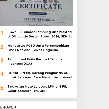
1
Siswa SD Bandar Lampung Ukir Prestasi
di Olimpiade Desain Robot 2026, SDN 1
Gulak Galik Raih Emas dan SDN 1
2
Sukarame Dua Sabet Perak
Mahasiswa PGSD Unila Persembahkan
Emas Nasional Lewat Gagasan
Pemerataan Pendidikan
3
Tiga Jurnal Unila Berhasil Tembus
Indeksasi DOAJ
4
Rektor UIN RIL Dorong Penguatan OBE
untuk Percepat Akreditasi Internasional
5
Tingkatan Mutu Lulusan, LPM UIN RIL
Gelar Asesmen RPS OBE
E-PAPER