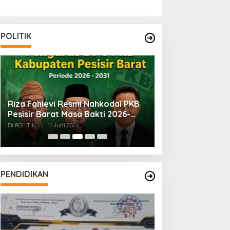
POLITIK
Riza Fahlevi Resmi Nahkodai PKB
Bersiap Sambut 
Pesisir Barat Masa Bakti 2026-
Lampung: Masya
2031
Merindukan Beli
Di POLITIK
|
11 Juni 2026
Di POLITIK
|
31 Mei 202
PENDIDIKAN