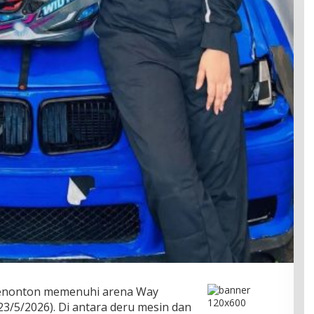
enonton memenuhi arena Way
23/5/2026). Di antara deru mesin dan