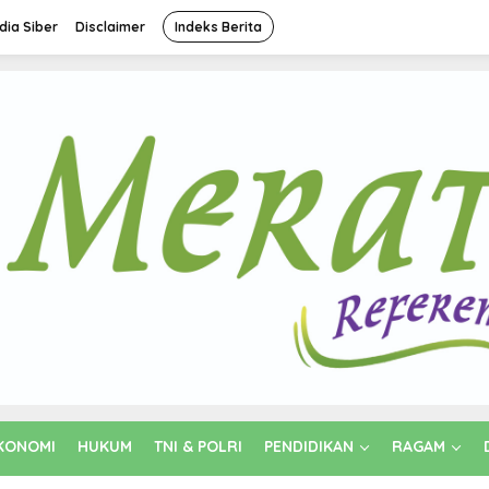
ia Siber
Disclaimer
Indeks Berita
KONOMI
HUKUM
TNI & POLRI
PENDIDIKAN
RAGAM