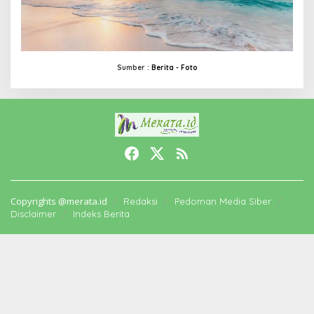
Sumber :
Berita -
Foto
Copyrights @merata.id
Redaksi
Pedoman Media Siber
Disclaimer
Indeks Berita