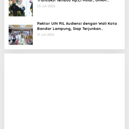
Transaksi Tembus Rp3,1 Miliar, UMKM
Kuliner Jadi Penggerak
25 Juli 2026
Rektor UIN RIL Audiensi dengan Wali Kota
Bandar Lampung, Siap Terjunkan
Mahasiswa KKN Transformatif 2026
21 Juli 2026