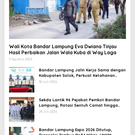
Wali Kota Bandar Lampung Eva Dwiana Tinjau
Hasil Perbaikan Jalan Wala Kuba di Way Laga
3 Agustus 2026
Bandar Lampung Jalin Kerja Sama dengan
Kabupaten Solok, Perkuat Ketahanan
Pangan dan Kendalikan Inflasi
30 Juli 2026
Sekda Lantik 96 Pejabat Pemkot Bandar
Lampung, Rotasi Sentuh Camat hingga
Lurah
28 Juli 2026
Bandar Lampung Expo 2026 Ditutup,