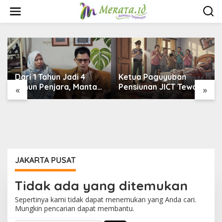
L
e
w
a
t
i
k
e
k
Dari 1 Tahun Jadi 4
Ketua Paguyuban
o
Tahun Penjara, Mantan
Pensiunan JICT Tewas
«
»
n
Direktur RSUD
Bersimbah Darah di
t
Ryacudu Ajukan Kasasi
Bekasi, Istri Kritis –
e
Polisi Selidiki Dugaan
n
Perampokan
JAKARTA PUSAT
Tidak ada yang ditemukan
Sepertinya kami tidak dapat menemukan yang Anda cari.
Mungkin pencarian dapat membantu.