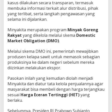
kasus dilakukan secara transparan, termasuk
r
membuka informasi terkait alur distribusi, pihak
o
t
yang terlibat, serta langkah pengawasan yang
a
selama ini dijalankan.
n
Minyakita merupakan program
Minyak Goreng
Rakyat
yang dikelola melalui skema
Domestic
Market Obligation (DMO)
.
Melalui skema DMO ini, pemerintah mewajibkan
produsen kelapa sawit untuk memasok sebagian
produksinya ke dalam negeri sebelum mereka
diizinkan melakukan ekspor.
Pasokan inilah yang kemudian diolah menjadi
Minyakita dan diatur tata kelola penjualannya agar
masyarakat bisa membeli dengan harga terjangkau
sesuai
Harga Eceran Tertinggi (HET)
yang
berlaku.
Sebelumnya, Presiden RI Prabowo Subianto