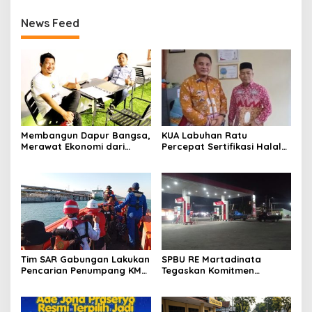
News Feed
Membangun Dapur Bangsa,
KUA Labuhan Ratu
Merawat Ekonomi dari
Percepat Sertifikasi Halal
Lampung
UMK Jelang Wajib Halal
2026
Tim SAR Gabungan Lakukan
SPBU RE Martadinata
Pencarian Penumpang KMP
Tegaskan Komitmen
Batumandi yang Diduga
Salurkan BBM Bersubsidi
Terjatuh di Perairan Pulau
Sesuai SOP
Panjurit