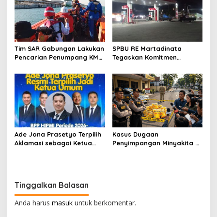
Tim SAR Gabungan Lakukan
SPBU RE Martadinata
Pencarian Penumpang KMP
Tegaskan Komitmen
Batumandi yang Diduga
Salurkan BBM Bersubsidi
Terjatuh di Perairan Pulau
Sesuai SOP
Panjurit
Ade Jona Prasetyo Terpilih
Kasus Dugaan
Aklamasi sebagai Ketua
Penyimpangan Minyakita di
Umum BPP HIPMI 2026–2029
Lampung Disorot, Polisi
di Munas XVIII Lampung
Belum Beberkan Detail
Penanganan
Tinggalkan Balasan
Anda harus
masuk
untuk berkomentar.