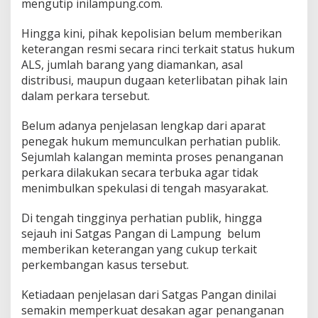
mengutip inilampung.com.
s
u
Hingga kini, pihak kepolisian belum memberikan
s
keterangan resmi secara rinci terkait status hukum
M
i
ALS, jumlah barang yang diamankan, asal
n
distribusi, maupun dugaan keterlibatan pihak lain
y
dalam perkara tersebut.
a
k
Belum adanya penjelasan lengkap dari aparat
i
t
penegak hukum memunculkan perhatian publik.
a
Sejumlah kalangan meminta proses penanganan
L
perkara dilakukan secara terbuka agar tidak
a
menimbulkan spekulasi di tengah masyarakat.
m
p
u
Di tengah tingginya perhatian publik, hingga
n
sejauh ini Satgas Pangan di Lampung belum
g
memberikan keterangan yang cukup terkait
J
perkembangan kasus tersebut.
a
d
i
Ketiadaan penjelasan dari Satgas Pangan dinilai
S
semakin memperkuat desakan agar penanganan
o