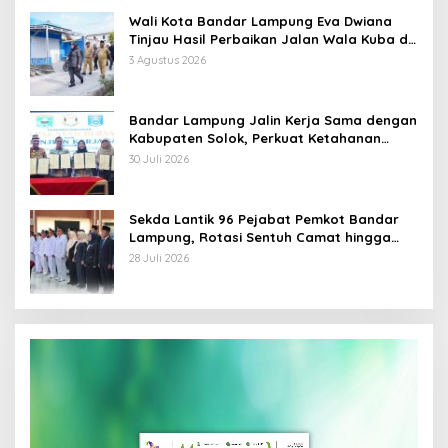
Wali Kota Bandar Lampung Eva Dwiana
Tinjau Hasil Perbaikan Jalan Wala Kuba di
Way Laga
3 Agustus 2026
Bandar Lampung Jalin Kerja Sama dengan
Kabupaten Solok, Perkuat Ketahanan
Pangan dan Kendalikan Inflasi
30 Juli 2026
Sekda Lantik 96 Pejabat Pemkot Bandar
Lampung, Rotasi Sentuh Camat hingga
Lurah
28 Juli 2026