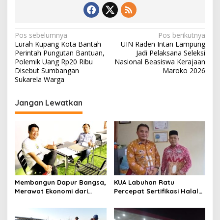
N
Pos sebelumnya
Pos berikutnya
Lurah Kupang Kota Bantah
UIN Raden Intan Lampung
a
Perintah Pungutan Bantuan,
Jadi Pelaksana Seleksi
v
Polemik Uang Rp20 Ribu
Nasional Beasiswa Kerajaan
Disebut Sumbangan
Maroko 2026
i
Sukarela Warga
g
Jangan Lewatkan
a
s
i
p
o
s
Membangun Dapur Bangsa,
KUA Labuhan Ratu
Merawat Ekonomi dari
Percepat Sertifikasi Halal
Lampung
UMK Jelang Wajib Halal
2026