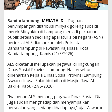
M
a
f
i
Bandarlampung,
MERATA.ID
– Dugaan
a
P
penyimpangan distribusi minyak goreng subsidi
a
merek Minyakita di Lampung menjadi perhatian
n
publik setelah seorang aparatur sipil negara (ASN)
g
berinisial ALS diamankan oleh Polresta
a
Bandarlampung di kawasan Rajabasa, Kota
n
,
Bandarlampung, Kamis (21/5/2026).
K
e
ALS diketahui merupakan pegawai di lingkungan
t
Dinas Sosial Provinsi Lampung. Hal tersebut
e
dibenarkan Kepala Dinas Sosial Provinsi Lampung,
r
b
Aswarodi, usai Salat Iduladha di Masjid Raya Al
u
Bakrie, Rabu (27/5/2026).
k
a
“Iya benar. ALS memang pegawai Dinas Sosial. Dia
a
juga sudah menghadap dan menyampaikan
n
K
persoalan yang sedang dihadapinya,” ujar Aswarodi
a