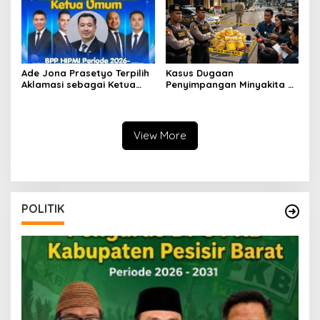
Ade Jona Prasetyo Terpilih
Kasus Dugaan
Aklamasi sebagai Ketua
Penyimpangan Minyakita di
Umum BPP HIPMI 2026–2029
Lampung Disorot, Polisi
di Munas XVIII Lampung
Belum Beberkan Detail
Penanganan
View More
POLITIK