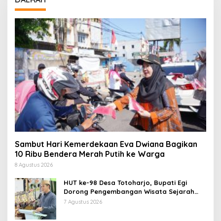
Sambut Hari Kemerdekaan Eva Dwiana Bagikan
10 Ribu Bendera Merah Putih ke Warga
8 Agustus 2026
HUT ke-98 Desa Totoharjo, Bupati Egi
Dorong Pengembangan Wisata Sejarah
dan Budaya
7 Agustus 2026