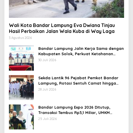
Wali Kota Bandar Lampung Eva Dwiana Tinjau
Hasil Perbaikan Jalan Wala Kuba di Way Laga
3 Agustus 2026
Bandar Lampung Jalin Kerja Sama dengan
Kabupaten Solok, Perkuat Ketahanan
Pangan dan Kendalikan Inflasi
30 Juli 2026
Sekda Lantik 96 Pejabat Pemkot Bandar
Lampung, Rotasi Sentuh Camat hingga
Lurah
28 Juli 2026
Bandar Lampung Expo 2026 Ditutup,
Transaksi Tembus Rp3,1 Miliar, UMKM
Kuliner Jadi Penggerak
25 Juli 2026