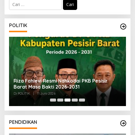
C
a
r
i
u
POLITIK
n
t
u
k
:
SI
Riza Fahlevi Resmi Nahkodai PKB Pesisir
B
Barat Masa Bakti 2026-2031
M
Di POLITIK
|
11 Juni 2026
Di
PENDIDIKAN