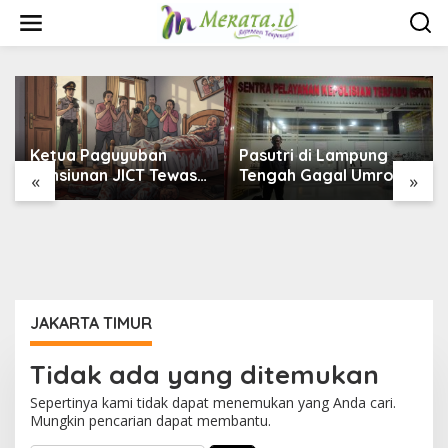
L
e
w
a
t
i
k
e
k
Ketua Paguyuban
Pasutri di Lampung
o
Pensiunan JICT Tewas
Tengah Gagal Umroh,
«
»
n
Bersimbah Darah di
Travel Wasilah Diduga
t
Bekasi, Istri Kritis –
Tipu Rp53 Juta:
e
Polisi Selidiki Dugaan
Laporan Resmi Masuk
n
Perampokan
Polda Lampung
JAKARTA TIMUR
Tidak ada yang ditemukan
Sepertinya kami tidak dapat menemukan yang Anda cari.
Mungkin pencarian dapat membantu.