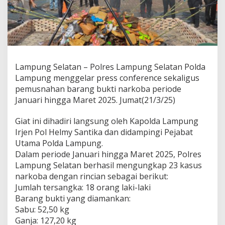
U
n
g
k
a
p
2
Lampung Selatan – Polres Lampung Selatan Polda
3
Lampung menggelar press conference sekaligus
K
a
pemusnahan barang bukti narkoba periode
s
Januari hingga Maret 2025. Jumat(21/3/25)
u
s
Giat ini dihadiri langsung oleh Kapolda Lampung
N
Irjen Pol Helmy Santika dan didampingi Pejabat
a
r
Utama Polda Lampung.
k
Dalam periode Januari hingga Maret 2025, Polres
o
Lampung Selatan berhasil mengungkap 23 kasus
b
narkoba dengan rincian sebagai berikut:
a
Jumlah tersangka: 18 orang laki-laki
d
a
Barang bukti yang diamankan:
n
Sabu: 52,50 kg
M
Ganja: 127,20 kg
u