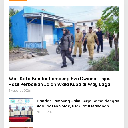
Wali Kota Bandar Lampung Eva Dwiana Tinjau
Hasil Perbaikan Jalan Wala Kuba di Way Laga
3 Agustus 2026
Bandar Lampung Jalin Kerja Sama dengan
Kabupaten Solok, Perkuat Ketahanan
Pangan dan Kendalikan Inflasi
30 Juli 2026