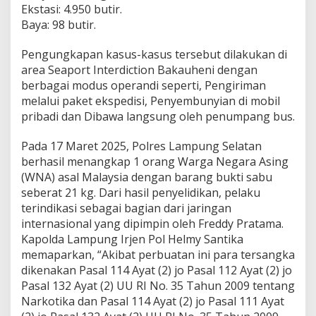
Ekstasi: 4.950 butir.
s
n
Baya: 98 butir.
a
h
Pengungkapan kasus-kasus tersebut dilakukan di
k
area Seaport Interdiction Bakauheni dengan
a
berbagai modus operandi seperti, Pengiriman
n
B
melalui paket ekspedisi, Penyembunyian di mobil
B
pribadi dan Dibawa langsung oleh penumpang bus.
S
e
Pada 17 Maret 2025, Polres Lampung Selatan
n
berhasil menangkap 1 orang Warga Negara Asing
i
l
(WNA) asal Malaysia dengan barang bukti sabu
a
seberat 21 kg. Dari hasil penyelidikan, pelaku
i
terindikasi sebagai bagian dari jaringan
R
internasional yang dipimpin oleh Freddy Pratama.
p
Kapolda Lampung Irjen Pol Helmy Santika
5
4
memaparkan, “Akibat perbuatan ini para tersangka
,
dikenakan Pasal 114 Ayat (2) jo Pasal 112 Ayat (2) jo
8
Pasal 132 Ayat (2) UU RI No. 35 Tahun 2009 tentang
M
Narkotika dan Pasal 114 Ayat (2) jo Pasal 111 Ayat
i
l