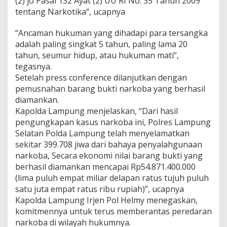
(2) jo Pasal 132 Ayat (2) UU RI No. 35 Tahun 2009
i
tentang Narkotika”, ucapnya
a
r
“Ancaman hukuman yang dihadapi para tersangka
adalah paling singkat 5 tahun, paling lama 20
tahun, seumur hidup, atau hukuman mati”,
tegasnya.
Setelah press conference dilanjutkan dengan
pemusnahan barang bukti narkoba yang berhasil
diamankan.
Kapolda Lampung menjelaskan, “Dari hasil
pengungkapan kasus narkoba ini, Polres Lampung
Selatan Polda Lampung telah menyelamatkan
sekitar 399.708 jiwa dari bahaya penyalahgunaan
narkoba, Secara ekonomi nilai barang bukti yang
berhasil diamankan mencapai Rp54.871.400.000
(lima puluh empat miliar delapan ratus tujuh puluh
satu juta empat ratus ribu rupiah)”, ucapnya
Kapolda Lampung Irjen Pol Helmy menegaskan,
komitmennya untuk terus memberantas peredaran
narkoba di wilayah hukumnya.