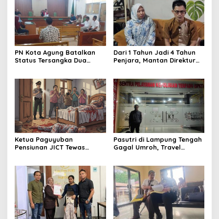
PN Kota Agung Batalkan
Dari 1 Tahun Jadi 4 Tahun
Status Tersangka Dua
Penjara, Mantan Direktur
Warga, Hakim Nyatakan
RSUD Ryacudu Ajukan
Proses Penyidikan Tidak
Kasasi
Sah
Ketua Paguyuban
Pasutri di Lampung Tengah
Pensiunan JICT Tewas
Gagal Umroh, Travel
Bersimbah Darah di Bekasi,
Wasilah Diduga Tipu Rp53
Istri Kritis – Polisi Selidiki
Juta: Laporan Resmi Masuk
Dugaan Perampokan
Polda Lampung