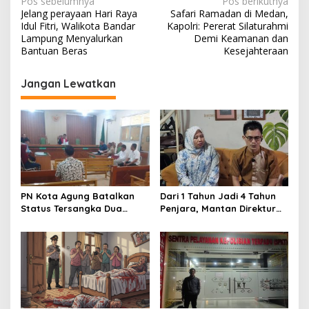
N
Pos sebelumnya
Pos berikutnya
Jelang perayaan Hari Raya
Safari Ramadan di Medan,
a
Idul Fitri, Walikota Bandar
Kapolri: Pererat Silaturahmi
v
Lampung Menyalurkan
Demi Keamanan dan
Bantuan Beras
Kesejahteraan
i
g
Jangan Lewatkan
a
s
i
p
o
s
PN Kota Agung Batalkan
Dari 1 Tahun Jadi 4 Tahun
Status Tersangka Dua
Penjara, Mantan Direktur
Warga, Hakim Nyatakan
RSUD Ryacudu Ajukan
Proses Penyidikan Tidak
Kasasi
Sah