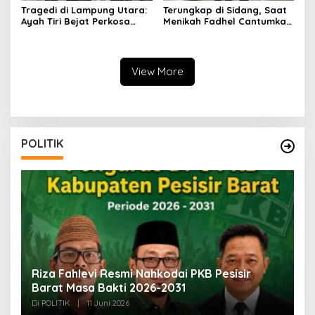
Tragedi di Lampung Utara:
Terungkap di Sidang, Saat
Ayah Tiri Bejat Perkosa
Menikah Fadhel Cantumkan
Anak 7 Tahun, Keluarga
Nama Musa Ahmad
Tuntut Keadilan
View More
POLITIK
Bersiap Sambut Jokowi, PSI Lampung:
D
Masyarakat Sangat Merindukan Beliau
A
u
Di POLITIK
|
31 Mei 2026
Di