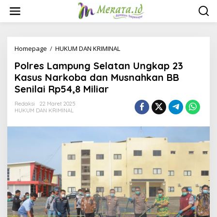
L
e
w
a
t
i
Homepage
/
HUKUM DAN KRIMINAL
P
k
o
Polres Lampung Selatan Ungkap 23
e
l
k
r
Kasus Narkoba dan Musnahkan BB
o
e
Senilai Rp54,8 Miliar
n
s
t
L
Redaksi
22 Maret 2025
e
a
HUKUM DAN KRIMINAL
n
m
p
u
n
g
S
e
l
a
t
a
n