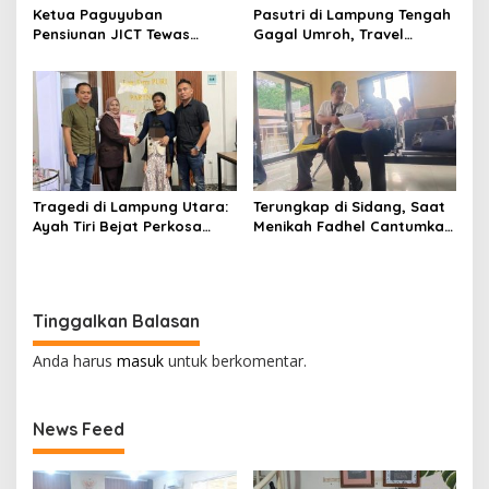
Ketua Paguyuban
Pasutri di Lampung Tengah
Pensiunan JICT Tewas
Gagal Umroh, Travel
Bersimbah Darah di Bekasi,
Wasilah Diduga Tipu Rp53
Istri Kritis – Polisi Selidiki
Juta: Laporan Resmi Masuk
Dugaan Perampokan
Polda Lampung
Tragedi di Lampung Utara:
Terungkap di Sidang, Saat
Ayah Tiri Bejat Perkosa
Menikah Fadhel Cantumkan
Anak 7 Tahun, Keluarga
Nama Musa Ahmad
Tuntut Keadilan
Tinggalkan Balasan
Anda harus
masuk
untuk berkomentar.
News Feed