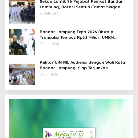
Sekda Lantik 96 Pejabat Pemkot Bandar
Lampung, Rotasi Sentuh Camat hingga
Lurah
28 Juli 2026
Bandar Lampung Expo 2026 Ditutup,
Transaksi Tembus Rp3,1 Miliar, UMKM
Kuliner Jadi Penggerak
25 Juli 2026
Rektor UIN RIL Audiensi dengan Wali Kota
Bandar Lampung, Siap Terjunkan
Mahasiswa KKN Transformatif 2026
21 Juli 2026