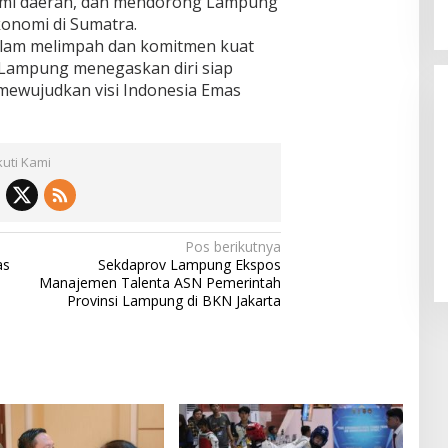
mi daerah, dan mendorong Lampung
onomi di Sumatra.
alam melimpah dan komitmen kuat
Lampung menegaskan diri siap
mewujudkan visi Indonesia Emas
kuti Kami
Pos berikutnya
as
Sekdaprov Lampung Ekspos
Manajemen Talenta ASN Pemerintah
Provinsi Lampung di BKN Jakarta