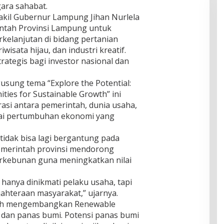
gara sahabat.
kil Gubernur Lampung Jihan Nurlela
tah Provinsi Lampung untuk
kelanjutan di bidang pertanian
wisata hijau, dan industri kreatif.
rategis bagi investor nasional dan
sung tema “Explore the Potential:
ies for Sustainable Growth” ini
si antara pemerintah, dunia usaha,
ai pertumbuhan ekonomi yang
dak bisa lagi bergantung pada
Pemerintah provinsi mendorong
 perkebunan guna meningkatkan nilai
hanya dinikmati pelaku usaha, tapi
hteraan masyarakat,” ujarnya.
ngah mengembangkan Renewable
 dan panas bumi. Potensi panas bumi