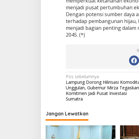
memperkuat ketahanan ekono
menjadi pusat pertumbuhan ek
Dengan potensi sumber daya 
terhadap pembangunan hijau, 
menjadi bagian penting dalam 
2045. (*)
I
N
Pos sebelumnya
Lampung Dorong Hilirisasi Komodit
a
Unggulan, Gubernur Mirza Tegaskan
v
Komitmen Jadi Pusat Investasi
Sumatra
i
g
Jangan Lewatkan
a
s
i