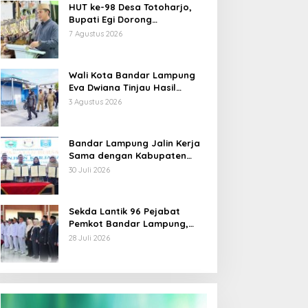
HUT ke-98 Desa Totoharjo,
Bupati Egi Dorong
Pengembangan Wisata
7 Agustus 2026
Sejarah dan Budaya
Wali Kota Bandar Lampung
Eva Dwiana Tinjau Hasil
Perbaikan Jalan Wala Kuba di
3 Agustus 2026
Way Laga
Bandar Lampung Jalin Kerja
Sama dengan Kabupaten
Solok, Perkuat Ketahanan
30 Juli 2026
Pangan dan Kendalikan
Inflasi
Sekda Lantik 96 Pejabat
Pemkot Bandar Lampung,
Rotasi Sentuh Camat hingga
28 Juli 2026
Lurah