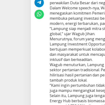
r
perwakilan Duta Besar dari ne
k
Dalam Welcome speech-nya, Wa
a
menegaskan komitmen Pemerin
n
I
membuka peluang investasi ber
n
modern, energi terbarukan, pari
v
“Lampung siap menjadi mitra st
e
global,” ujar Wagub Jihan.
s
Menurutnya, forum yang mengu
t
a
Lampung Investment Opportunit
s
bertujuan memperkuat kolabora
i
dan masyarakat untuk mencap
H
inklusif dan berkeadilan.
i
j
Wagub menuturkan, Lampung ti
a
sektor pertanian tradisional. 
u
hilirisasi hasil pertanian dan
d
tambah produk lokal.
a
“Kami ingin pertumbuhan tidak 
n
H
juga mampu mengangkat keseja
i
Selain itu, Lampung juga te
l
Energy Hub berbasis biomassa
i