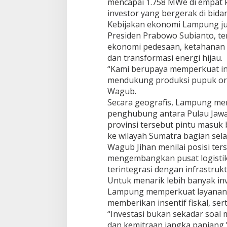
mencapai 1.758 MWe di empat k
r
i
investor yang bergerak di bidan
s
Kebijakan ekonomi Lampung ju
a
Presiden Prabowo Subianto, 
s
ekonomi pedesaan, ketahanan 
i
dan transformasi energi hijau.
I
n
“Kami berupaya memperkuat ind
d
mendukung produksi pupuk or
u
Wagub.
s
Secara geografis, Lampung memi
t
r
penghubung antara Pulau Jawa 
i
provinsi tersebut pintu masuk b
ke wilayah Sumatra bagian sela
Wagub Jihan menilai posisi te
mengembangkan pusat logistik
terintegrasi dengan infrastruk
Untuk menarik lebih banyak inv
Lampung memperkuat layanan pe
memberikan insentif fiskal, se
“Investasi bukan sekadar soal 
dan kemitraan jangka panjang,