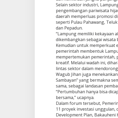
Selain sektor industri, Lampu
pengembangan pariwisata hijau
daerah memperluas promosi dig
seperti Pulau Pahawang, Teluk K
dan Pepadun.
“Lampung memiliki kekayaan a
dikembangkan sebagai wisata b
Kemudian untuk memperkuat e
pemerintah membentuk Lampun
mempertemukan pemerintah, pe
kreatif. Melalui wadah ini, dih
lintas sektor dalam mendoron
Wagub Jihan juga menekankan pe
Sambayan” yang bermakna sem
sama, sebagai landasan pemba
“Pertumbuhan hanya bisa dicap
bersama,” ucapnya.
Dalam forum tersebut, Pemer
11 proyek investasi unggulan, 
Development Plan, Bakauheni H