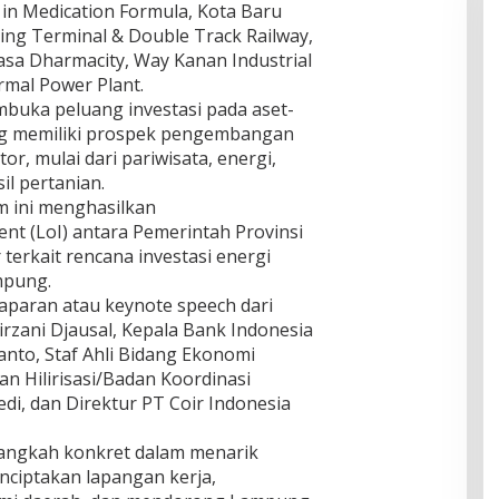
s in Medication Formula, Kota Baru
ing Terminal & Double Track Railway,
sa Dharmacity, Way Kanan Industrial
mal Power Plant.
mbuka peluang investasi pada aset-
ang memiliki prospek pengembangan
or, mulai dari pariwisata, energi,
il pertanian.
m ini menghasilkan
nt (LoI) antara Pemerintah Provinsi
erkait rencana investasi energi
mpung.
 paparan atau keynote speech dari
zani Djausal, Kepala Bank Indonesia
nto, Staf Ahli Bidang Ekonomi
n Hilirisasi/Badan Koordinasi
i, dan Direktur PT Coir Indonesia
langkah konkret dalam menarik
ciptakan lapangan kerja,