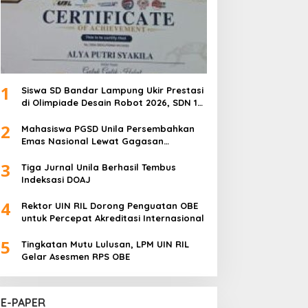
1
Siswa SD Bandar Lampung Ukir Prestasi
di Olimpiade Desain Robot 2026, SDN 1
Gulak Galik Raih Emas dan SDN 1
2
Sukarame Dua Sabet Perak
Mahasiswa PGSD Unila Persembahkan
Emas Nasional Lewat Gagasan
Pemerataan Pendidikan
3
Tiga Jurnal Unila Berhasil Tembus
Indeksasi DOAJ
4
Rektor UIN RIL Dorong Penguatan OBE
untuk Percepat Akreditasi Internasional
5
Tingkatan Mutu Lulusan, LPM UIN RIL
Gelar Asesmen RPS OBE
E-PAPER