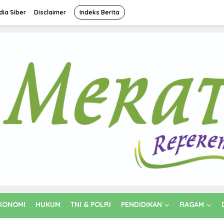
ia Siber
Disclaimer
Indeks Berita
KONOMI
HUKUM
TNI & POLRI
PENDIDIKAN
RAGAM