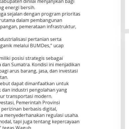
abupaten dinilai menjanjikan bagi
g energi bersih.
ga sejalan dengan program prioritas
terutama dalam pembangunan
pangan, pemerataan infrastruktur,
ustrialisasi pertanian serta
ganik melalui BUMDes,” ucap
liki posisi strategis sebagai
dan Sumatra. Kondisi ini menjadikan
agi arus barang, jasa, dan investasi
tan.
rsebut dapat dimanfaatkan untuk
 dan industri pengolahan yang
tur transportasi modern.
estasi, Pemerintah Provinsi
rizinan berbasis digital,
rta menyederhanakan regulasi usaha.
modal, tapi juga tentang kepercayaan
” tegas Wagub.