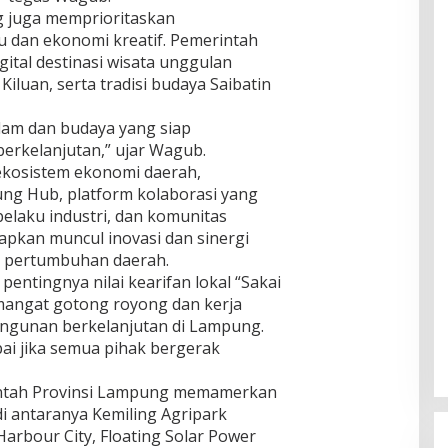
ng juga memprioritaskan
 dan ekonomi kreatif. Pemerintah
ital destinasi wisata unggulan
iluan, serta tradisi budaya Saibatin
lam dan budaya yang siap
erkelanjutan,” ujar Wagub.
kosistem ekonomi daerah,
g Hub, platform kolaborasi yang
laku industri, dan komunitas
arapkan muncul inovasi dan sinergi
g pertumbuhan daerah.
ntingnya nilai kearifan lokal “Sakai
angat gotong royong dan kerja
ngunan berkelanjutan di Lampung.
ai jika semua pihak bergerak
intah Provinsi Lampung memamerkan
di antaranya Kemiling Agripark
arbour City, Floating Solar Power