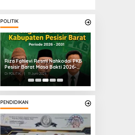
POLITIK
Riza Fahlevi Resmi Nahkodai PKB
Bersiap Sambut 
Pesisir Barat Masa Bakti 2026-
Lampung: Masya
2031
Merindukan Beli
Di POLITIK
|
11 Juni 2026
Di POLITIK
|
31 Mei 202
PENDIDIKAN