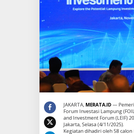
a
m
b
u
t
P
e
s
e
r
t
a
L
E
I
F
2
0
2
5
JAKARTA,
MERATA.ID
— Pemeri
,
Forum Investasi Lampung (FO
T
and Investment Forum (LEIF) 20
a
Jakarta, Selasa (4/11/2025).
w
a
Kegiatan dihadiri oleh 58 calon