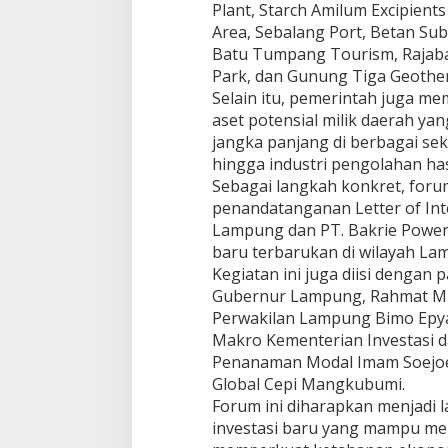
Plant, Starch Amilum Excipient
Area, Sebalang Port, Betan Sub
Batu Tumpang Tourism, Rajaba
Park, dan Gunung Tiga Geother
Selain itu, pemerintah juga me
aset potensial milik daerah y
jangka panjang di berbagai sekt
hingga industri pengolahan has
Sebagai langkah konkret, foru
penandatanganan Letter of Inte
Lampung dan PT. Bakrie Power t
baru terbarukan di wilayah La
Kegiatan ini juga diisi dengan
Gubernur Lampung, Rahmat Mir
Perwakilan Lampung Bimo Epya
Makro Kementerian Investasi da
Penanaman Modal Imam Soejoed
Global Cepi Mangkubumi.
Forum ini diharapkan menjadi 
investasi baru yang mampu men