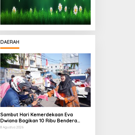
DAERAH
Sambut Hari Kemerdekaan Eva
Dwiana Bagikan 10 Ribu Bendera
Merah Putih ke Warga
8 Agustus 2026