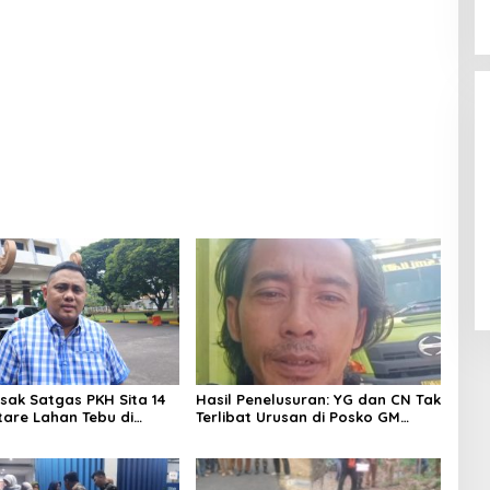
ahun Baru 2025
Monitoring Tahap 2 dan Evaluasi
DD T.A 2024 di Kampung Simpang
Tiga
sak Satgas PKH Sita 14
Hasil Penelusuran: YG dan CN Tak
tare Lahan Tebu di
Terlibat Urusan di Posko GM
 44 yang Masih
Martapura
ara