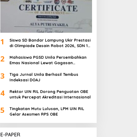
1
Siswa SD Bandar Lampung Ukir Prestasi
di Olimpiade Desain Robot 2026, SDN 1
Gulak Galik Raih Emas dan SDN 1
2
Sukarame Dua Sabet Perak
Mahasiswa PGSD Unila Persembahkan
Emas Nasional Lewat Gagasan
Pemerataan Pendidikan
3
Tiga Jurnal Unila Berhasil Tembus
Indeksasi DOAJ
4
Rektor UIN RIL Dorong Penguatan OBE
untuk Percepat Akreditasi Internasional
5
Tingkatan Mutu Lulusan, LPM UIN RIL
Gelar Asesmen RPS OBE
E-PAPER