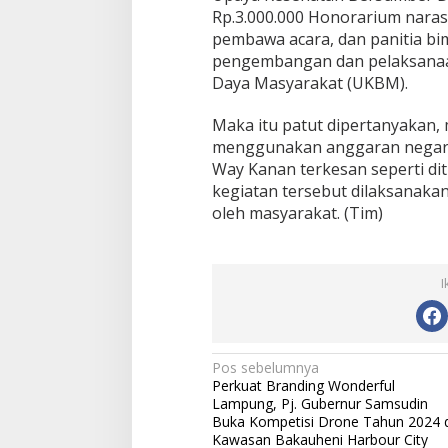
Rp.3.000.000 Honorarium nara
pembawa acara, dan panitia bi
pengembangan dan pelaksana
Daya Masyarakat (UKBM).
Maka itu patut dipertanyakan,
menggunakan anggaran negara
Way Kanan terkesan seperti di
kegiatan tersebut dilaksanakan
oleh masyarakat. (Tim)
I
N
Pos sebelumnya
Perkuat Branding Wonderful
a
Lampung, Pj. Gubernur Samsudin
v
Buka Kompetisi Drone Tahun 2024 d
Kawasan Bakauheni Harbour City