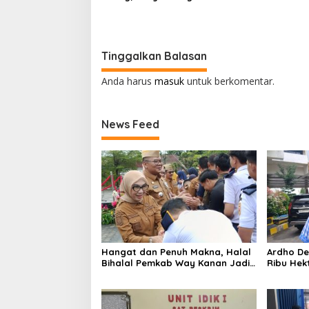
Taji MBPBR Lapor Ke Polres Way
Sambut T
Kanan
Tinggalkan Balasan
Anda harus
masuk
untuk berkomentar.
News Feed
Hangat dan Penuh Makna, Halal
Ardho De
Bihalal Pemkab Way Kanan Jadi
Ribu Hek
Momentum Pererat Soliditas ASN
Register
Berperk