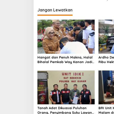
i
g
Jangan Lewatkan
a
s
i
p
o
s
Hangat dan Penuh Makna, Halal
Ardho De
Bihalal Pemkab Way Kanan Jadi
Ribu Hek
Momentum Pererat Soliditas ASN
Register
Berperk
Tanah Adat Dikuasai Puluhan
BRI Unit
Orang, Penyimbang Suku Lawang
Malam d