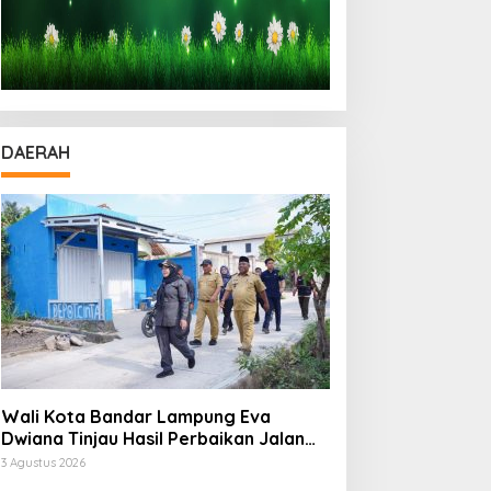
DAERAH
Wali Kota Bandar Lampung Eva
Dwiana Tinjau Hasil Perbaikan Jalan
Wala Kuba di Way Laga
3 Agustus 2026