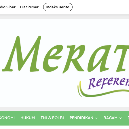
ia Siber
Disclaimer
Indeks Berita
KONOMI
HUKUM
TNI & POLRI
PENDIDIKAN
RAGAM