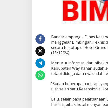
e
l
a
r
B
i
m
t
e
Bandarlampung – Dinas Keseh
k
menggelar Bimbingan Teknis (
T
secara tertutup di Hotel Gran
e
r
(13/12/24).
t
u
Menurut informasi dari pihak 
t
Kabupaten Way Kanan sudah sej
u
tetapi diduga data nya sudah t
p
,
A
“Sudah beberapa hari, tapi yang 
d
ujar salah satu Resepsionis Hot
a
A
Lalu, selain pada pelaksanaan 
p
hari ini, pihak hotel menyampa
a