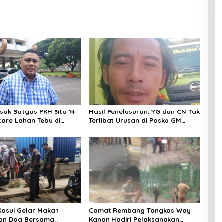
sak Satgas PKH Sita 14
Hasil Penelusuran: YG dan CN Tak
tare Lahan Tebu di
Terlibat Urusan di Posko GM
 44 yang Masih
Martapura
ara
 Kasui Gelar Makan
Camat Rembang Tangkas Way
an Doa Bersama
Kanan Hadiri Pelaksanakan