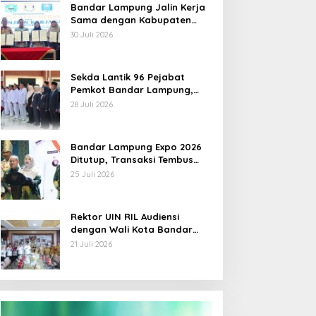
Bandar Lampung Jalin Kerja
Sama dengan Kabupaten
Solok, Perkuat Ketahanan
30 Juli 2026
Pangan dan Kendalikan
Inflasi
Sekda Lantik 96 Pejabat
Pemkot Bandar Lampung,
Rotasi Sentuh Camat hingga
28 Juli 2026
Lurah
Bandar Lampung Expo 2026
Ditutup, Transaksi Tembus
Rp3,1 Miliar, UMKM Kuliner
25 Juli 2026
Jadi Penggerak
Rektor UIN RIL Audiensi
dengan Wali Kota Bandar
Lampung, Siap Terjunkan
21 Juli 2026
Mahasiswa KKN Transformatif
2026