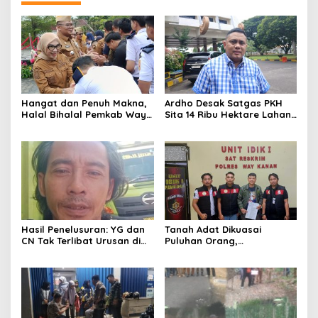
Hangat dan Penuh Makna,
Ardho Desak Satgas PKH
Halal Bihalal Pemkab Way
Sita 14 Ribu Hektare Lahan
Kanan Jadi Momentum
Tebu di Register 44 yang
Pererat Soliditas ASN
Masih Berperkara
Hasil Penelusuran: YG dan
Tanah Adat Dikuasai
CN Tak Terlibat Urusan di
Puluhan Orang,
Posko GM Martapura
Penyimbang Suku Lawang
Taji MBPBR Lapor Ke Polres
Way Kanan