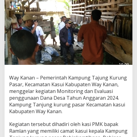
a
r
M
o
n
i
t
o
r
i
n
g
d
a
Way Kanan – Pemerintah Kampung Tajung Kurung
n
Pasar, Kecamatan Kasui Kabupaten Way Kanan,
E
menggelar kegiatan Monitoring dan Evaluasi
v
penggunaan Dana Desa Tahun Anggaran 2024.
a
l
Kampung Tanjung kurung pasar Kecamatan kasui
u
Kabupaten Way Kanan.
a
s
Kegiatan tersebut dihadiri oleh kasi PMK bapak
i
Ramlan yang memiliki camat kasui kepala Kampung
D
D