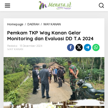
L
e
w
a
t
i
Homepage
/
DAERAH
/
WAY KANAN
P
k
e
Pemkam TKP Way Kanan Gelar
e
m
k
k
Monitoring dan Evaluasi DD T.A 2024
o
a
n
m
Redaksi
13 Desember 2024
t
WAY KANAN
T
e
K
n
P
W
a
y
K
a
n
a
n
G
e
l