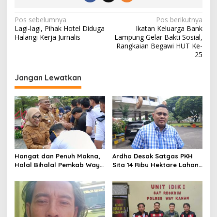
N
Pos sebelumnya
Pos berikutnya
Lagi-lagi, Pihak Hotel Diduga
Ikatan Keluarga Bank
a
Halangi Kerja Jurnalis
Lampung Gelar Bakti Sosial,
v
Rangkaian Begawi HUT Ke-
25
i
g
Jangan Lewatkan
a
s
i
p
o
s
Hangat dan Penuh Makna,
Ardho Desak Satgas PKH
Halal Bihalal Pemkab Way
Sita 14 Ribu Hektare Lahan
Kanan Jadi Momentum
Tebu di Register 44 yang
Pererat Soliditas ASN
Masih Berperkara