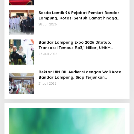
Sekda Lantik 96 Pejabat Pemkot Bandar
Lampung, Rotasi Sentuh Camat hingga
Lurah
28 Juli 2026
Bandar Lampung Expo 2026 Ditutup,
Transaksi Tembus Rp3,1 Miliar, UMKM
Kuliner Jadi Penggerak
25 Juli 2026
Rektor UIN RIL Audiensi dengan Wali Kota
Bandar Lampung, Siap Terjunkan
Mahasiswa KKN Transformatif 2026
21 Juli 2026