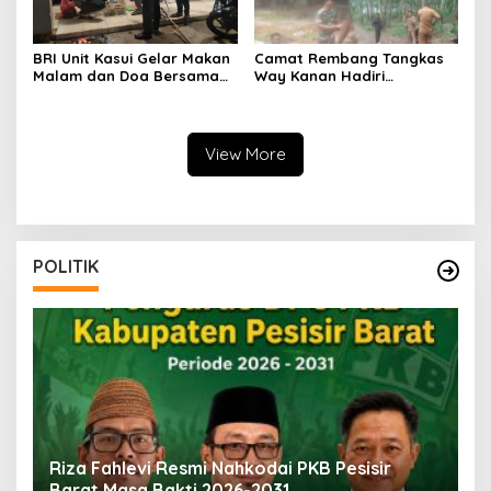
BRI Unit Kasui Gelar Makan
Camat Rembang Tangkas
Malam dan Doa Bersama
Way Kanan Hadiri
Sambut Tahun Baru 2025
Pelaksanakan Monitoring
Tahap 2 dan Evaluasi DD T.A
2024 di Kampung Simpang
Tiga
View More
POLITIK
SI
Riza Fahlevi Resmi Nahkodai PKB Pesisir
B
Barat Masa Bakti 2026-2031
M