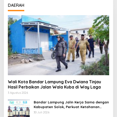
DAERAH
Wali Kota Bandar Lampung Eva Dwiana Tinjau
Hasil Perbaikan Jalan Wala Kuba di Way Laga
3 Agustus 2026
Bandar Lampung Jalin Kerja Sama dengan
Kabupaten Solok, Perkuat Ketahanan
Pangan dan Kendalikan Inflasi
30 Juli 2026