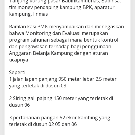
Tanjung kurung pasar Babinkamtibnas, Babinsa,
T
tim monev pendaping kampung BPK, aparatur
.
kampung, linmas
A
2
Ramlan kasi PMK menyampaikan dan menegaskan
0
2
bahwa Monitoring dan Evaluasi merupakan
4
program tahunan sebagai mana bentuk kontrol
dan pengawasan terhadap bagi penggunaan
Anggaran Belanja Kampung dengan aturan
ucapnya
Seperti
1.jalan lapen panjang 950 meter lebar 2.5 meter
yang terletak di dusun 03
2 Siring gali pajang 150 meter yang terletak di
dusun 06
3 pertahanan pangan 52 ekor kambing yang
terletak di dusun 02 05 dan 06