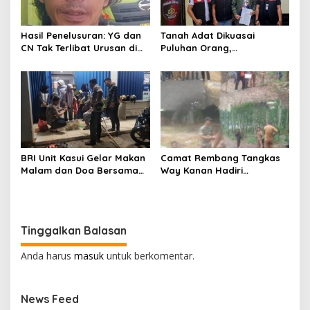
Hasil Penelusuran: YG dan
Tanah Adat Dikuasai
CN Tak Terlibat Urusan di
Puluhan Orang,
Posko GM Martapura
Penyimbang Suku Lawang
Taji MBPBR Lapor Ke Polres
Way Kanan
BRI Unit Kasui Gelar Makan
Camat Rembang Tangkas
Malam dan Doa Bersama
Way Kanan Hadiri
Sambut Tahun Baru 2025
Pelaksanakan Monitoring
Tahap 2 dan Evaluasi DD T.A
2024 di Kampung Simpang
Tiga
Tinggalkan Balasan
Anda harus
masuk
untuk berkomentar.
News Feed