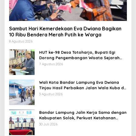
Sambut Hari Kemerdekaan Eva Dwiana Bagikan
10 Ribu Bendera Merah Putih ke Warga
8 Agustus 2026
HUT ke-98 Desa Totoharjo, Bupati Egi
Dorong Pengembangan Wisata Sejarah
dan Budaya
7 Agustus 2026
Wali Kota Bandar Lampung Eva Dwiana
Tinjau Hasil Perbaikan Jalan Wala Kuba di
Way Laga
3 Agustus 2026
Bandar Lampung Jalin Kerja Sama dengan
Kabupaten Solok, Perkuat Ketahanan
Pangan dan Kendalikan Inflasi
30 Juli 2026