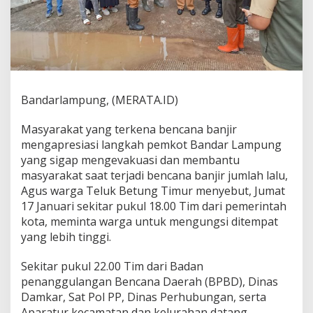
g
A
p
r
e
s
i
a
Bandarlampung, (MERATA.ID)
s
i
Masyarakat yang terkena bencana banjir
L
mengapresiasi langkah pemkot Bandar Lampung
a
yang sigap mengevakuasi dan membantu
n
g
masyarakat saat terjadi bencana banjir jumlah lalu,
k
Agus warga Teluk Betung Timur menyebut, Jumat
a
17 Januari sekitar pukul 18.00 Tim dari pemerintah
h
kota, meminta warga untuk mengungsi ditempat
P
e
yang lebih tinggi.
m
k
Sekitar pukul 22.00 Tim dari Badan
o
penanggulangan Bencana Daerah (BPBD), Dinas
t
Damkar, Sat Pol PP, Dinas Perhubungan, serta
B
a
Aparatur kecamatan dan kelurahan datang