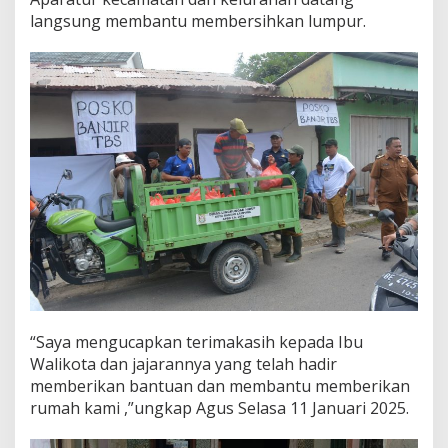
n
langsung membantu membersihkan lumpur.
d
a
r
L
a
m
p
u
n
g
B
a
n
t
u
M
e
r
“Saya mengucapkan terimakasih kepada Ibu
e
Walikota dan jajarannya yang telah hadir
k
memberikan bantuan dan membantu memberikan
a
rumah kami ,”ungkap Agus Selasa 11 Januari 2025.