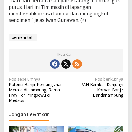
“Dari hari pertama sampai sekarang, bantuan gak
putus. Hari ini Tim masih di lapangan
membersihkan sisa lumpur dan mengangkut
sendimen,” jelas Iwan Gunawan. (*)
pemerintah
Ikuti Kami
N
Pos sebelumnya
Pos berikutnya
Potensi Banjir Kemungkinan
PAN Kembali Kunjungi
a
Merata di Lampung, Ramai
Korban Banjir
v
Pray For Pringsewu di
Bandarlampung
Medsos
i
g
Jangan Lewatkan
a
s