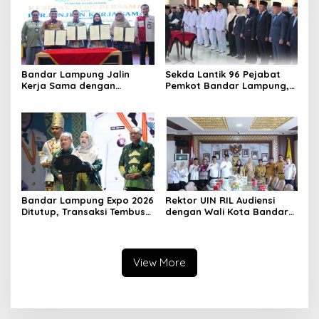
Bandar Lampung Jalin
Sekda Lantik 96 Pejabat
Kerja Sama dengan
Pemkot Bandar Lampung,
Kabupaten Solok, Perkuat
Rotasi Sentuh Camat
Ketahanan Pangan dan
hingga Lurah
Kendalikan Inflasi
Bandar Lampung Expo 2026
Rektor UIN RIL Audiensi
Ditutup, Transaksi Tembus
dengan Wali Kota Bandar
Rp3,1 Miliar, UMKM Kuliner
Lampung, Siap Terjunkan
Jadi Penggerak
Mahasiswa KKN
Transformatif 2026
View More