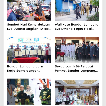
i
p
o
s
Sambut Hari Kemerdekaan
Wali Kota Bandar Lampung
Eva Dwiana Bagikan 10 Ribu
Eva Dwiana Tinjau Hasil
Bendera Merah Putih ke
Perbaikan Jalan Wala Kuba
Warga
di Way Laga
Bandar Lampung Jalin
Sekda Lantik 96 Pejabat
Kerja Sama dengan
Pemkot Bandar Lampung,
Kabupaten Solok, Perkuat
Rotasi Sentuh Camat
Ketahanan Pangan dan
hingga Lurah
Kendalikan Inflasi