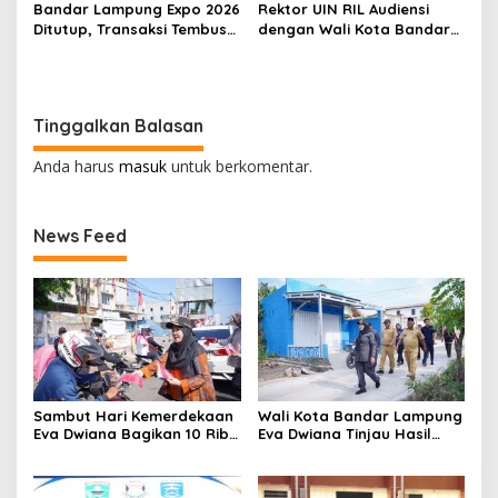
Bandar Lampung Expo 2026
Rektor UIN RIL Audiensi
Ditutup, Transaksi Tembus
dengan Wali Kota Bandar
Rp3,1 Miliar, UMKM Kuliner
Lampung, Siap Terjunkan
Jadi Penggerak
Mahasiswa KKN
Transformatif 2026
Tinggalkan Balasan
Anda harus
masuk
untuk berkomentar.
News Feed
Sambut Hari Kemerdekaan
Wali Kota Bandar Lampung
Eva Dwiana Bagikan 10 Ribu
Eva Dwiana Tinjau Hasil
Bendera Merah Putih ke
Perbaikan Jalan Wala Kuba
Warga
di Way Laga